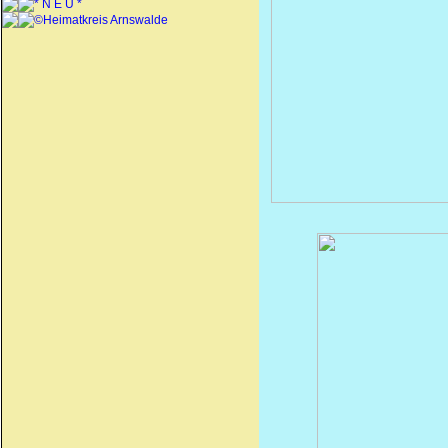
* N E U *
©Heimatkreis Arnswalde