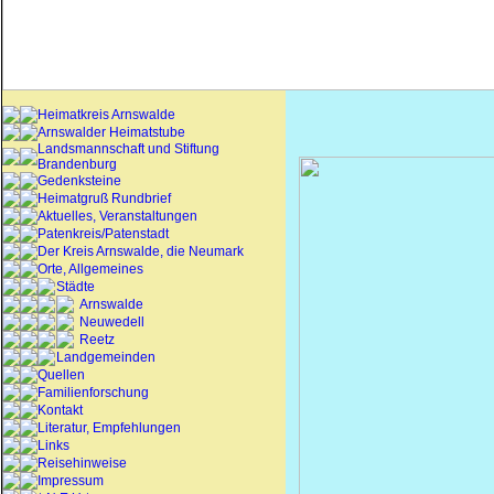
Heimatkreis Arnswalde
Arnswalder Heimatstube
Landsmannschaft und Stiftung
Brandenburg
Gedenksteine
Heimatgruß Rundbrief
Aktuelles, Veranstaltungen
Patenkreis/Patenstadt
Der Kreis Arnswalde, die Neumark
Orte, Allgemeines
Städte
Arnswalde
Neuwedell
Reetz
Landgemeinden
Quellen
Familienforschung
Kontakt
Literatur, Empfehlungen
Links
Reisehinweise
Impressum