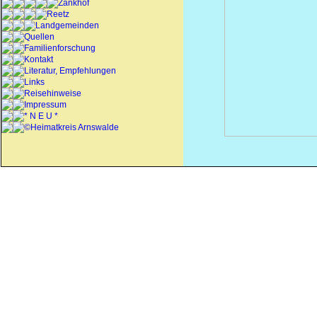
Zankhof
Reetz
Landgemeinden
Quellen
Familienforschung
Kontakt
Literatur, Empfehlungen
Links
Reisehinweise
Impressum
* N E U *
©Heimatkreis Arnswalde