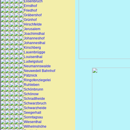
Elisenbruch
Ernsthof
Friedhof
Gräbershof
Grünhof
Hirschfelde
Jerusalem
Joachimsthal
Johanneshof
Johannesthal
Kirschberg
Lauenbrügge
Louisenthal
Ludwigslust
Neumannswalde
Neuwedell Bahnhof
Pätznick
Ringofenziegelei
Ruhleben
Schönbrunn
Schönow
Schradtheide
Schwarzbruch
Schwarzheide
Seegerhall
Sonntagsau
Wiesenthal
Wilhelmshöhe