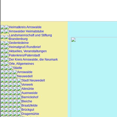
Heimatkreis Arnswalde
Arnswalder Heimatstube
Landsmannschaft und Stiftung
Brandenburg
Gedenksteine
Heimatgruß Rundbrief
Aktuelles, Veranstaltungen
Patenkreis/Patenstadt
Der Kreis Arnswalde, die Neumark
Orte, Allgemeines
Städte
Arnswalde
Neuwedell
Stadt Neuwedell
Vorwerk
Altmühle
Auenweide
Barnickshof
Bleiche
Braatzfelde
Brückgut
Dragemühle