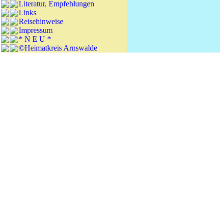
Literatur, Empfehlungen
Links
Reisehinweise
Impressum
* N E U *
©Heimatkreis Arnswalde