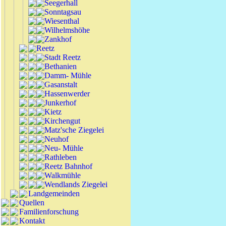
Seegerhall
Sonntagsau
Wiesenthal
Wilhelmshöhe
Zankhof
Reetz
Stadt Reetz
Bethanien
Damm- Mühle
Gasanstalt
Hassenwerder
Junkerhof
Kietz
Kirchengut
Matz'sche Ziegelei
Neuhof
Neu- Mühle
Rathleben
Reetz Bahnhof
Walkmühle
Wendlands Ziegelei
Landgemeinden
Quellen
Familienforschung
Kontakt