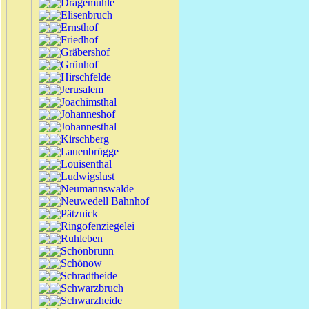
Dragemühle
Elisenbruch
Ernsthof
Friedhof
Gräbershof
Grünhof
Hirschfelde
Jerusalem
Joachimsthal
Johanneshof
Johannesthal
Kirschberg
Lauenbrügge
Louisenthal
Ludwigslust
Neumannswalde
Neuwedell Bahnhof
Pätznick
Ringofenziegelei
Ruhleben
Schönbrunn
Schönow
Schradtheide
Schwarzbruch
Schwarzheide