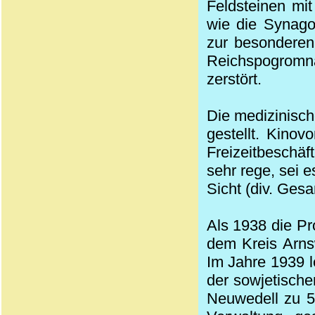
Feldsteinen mi
wie die Synago
zur besonderen 
Reichspogrom
zerstört.
Die medizinisch
gestellt. Kinov
Freizeitbeschä
sehr rege, sei es
Sicht (div. Ges
Als 1938 die P
dem Kreis Arns
Im Jahre 1939 
der sowjetisch
Neuwedell zu 5