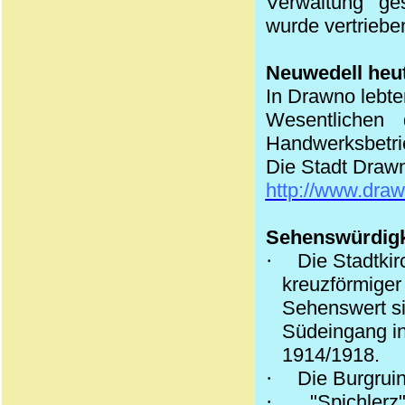
Verwaltung ges
wurde vertriebe
Neuwedell heu
In
Drawno
lebte
Wesentlichen 
Handwerksbetrie
Die Stadt
Draw
http://www.draw
Sehenswürdigk
·
Die Stadtkir
kreuzförmige
Sehenswert si
Südeingang in
1914/1918.
·
Die Burgrui
·
"
Spichlerz