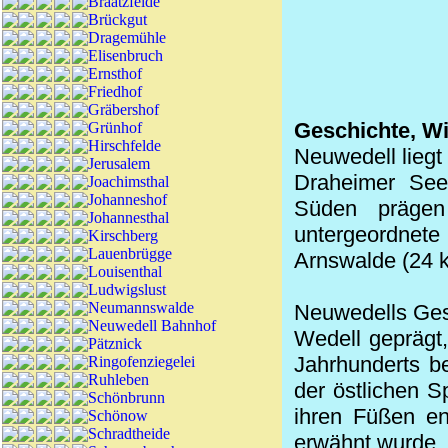
Braatzfelde
Brückgut
Dragemühle
Elisenbruch
Ernsthof
Friedhof
Gräbershof
Geschichte, Wi
Grünhof
Hirschfelde
Neuwedell liegt
Jerusalem
Draheimer
Seen
Joachimsthal
Johanneshof
Süden prägen
Johannesthal
untergeordnete
Kirschberg
Lauenbrügge
Arnswalde (24 k
Louisenthal
Ludwigslust
Neumannswalde
Neuwedells Ges
Neuwedell Bahnhof
Wedell geprägt
Pätznick
Jahrhunderts b
Ringofenziegelei
Ruhleben
der östlichen S
Schönbrunn
ihren Füßen en
Schönow
Schradtheide
erwähnt wurde, 