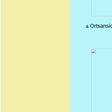
▲
Ortsansi