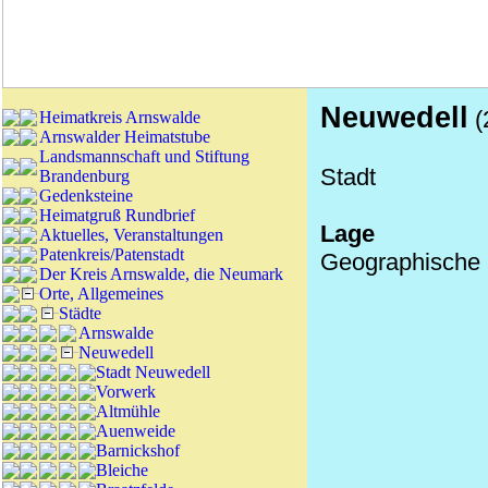
Neuwedell
(
Heimatkreis Arnswalde
Arnswalder Heimatstube
Landsmannschaft und Stiftung
Stadt
Brandenburg
Gedenksteine
Heimatgruß Rundbrief
Lage
Aktuelles, Veranstaltungen
Patenkreis/Patenstadt
Geographische K
Der Kreis Arnswalde, die Neumark
Orte, Allgemeines
Städte
Arnswalde
Neuwedell
Stadt Neuwedell
Vorwerk
Altmühle
Auenweide
Barnickshof
Bleiche