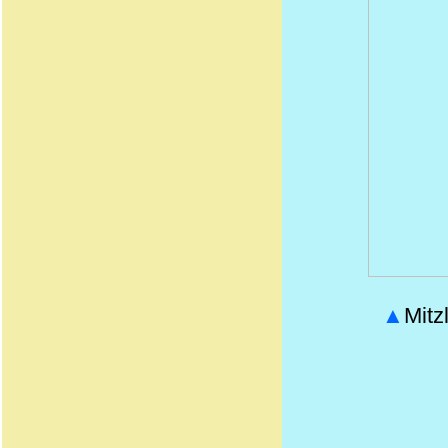
▲
Mitzl