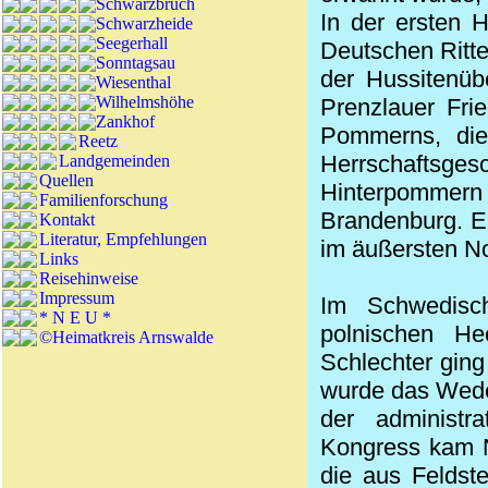
Schwarzbruch
In der ersten 
Schwarzheide
Seegerhall
Deutschen Ritte
Sonntagsau
der Hussitenüb
Wiesenthal
Wilhelmshöhe
Prenzlauer Fri
Zankhof
Pommerns, di
Reetz
Herrschaftsge
Landgemeinden
Quellen
Hinterpommern
Familienforschung
Brandenburg. E
Kontakt
Literatur, Empfehlungen
im äußersten No
Links
Reisehinweise
Impressum
Im Schwedisc
* N E U *
polnischen He
©Heimatkreis Arnswalde
Schlechter ging
wurde das
Wede
der administ
Kongress kam N
die aus Feldste