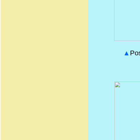
▲
Pos