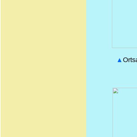
▲
Orts