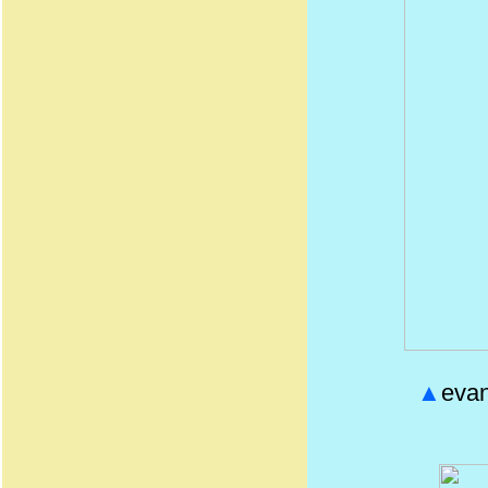
▲
evan