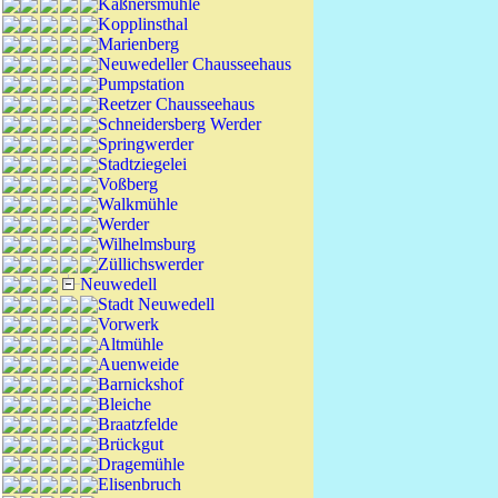
Kaßnersmühle
Kopplinsthal
Marienberg
Neuwedeller Chausseehaus
Pumpstation
Reetzer Chausseehaus
Schneidersberg Werder
Springwerder
Stadtziegelei
Voßberg
Walkmühle
Werder
Wilhelmsburg
Züllichswerder
Neuwedell
Stadt Neuwedell
Vorwerk
Altmühle
Auenweide
Barnickshof
Bleiche
Braatzfelde
Brückgut
Dragemühle
Elisenbruch