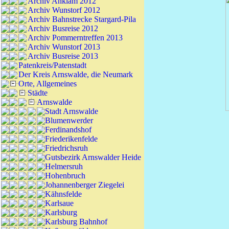
Archiv Anklam 2012
Archiv Wunstorf 2012
Archiv Bahnstrecke Stargard-Pila
Archiv Busreise 2012
Archiv Pommerntreffen 2013
Archiv Wunstorf 2013
Archiv Busreise 2013
Patenkreis/Patenstadt
Der Kreis Arnswalde, die Neumark
Orte, Allgemeines
Städte
Arnswalde
Stadt Arnswalde
Blumenwerder
Ferdinandshof
Friederikenfelde
Friedrichsruh
Gutsbezirk Arnswalder Heide
Helmersruh
Hohenbruch
Johannenberger Ziegelei
Kähnsfelde
Karlsaue
Karlsburg
Karlsburg Bahnhof