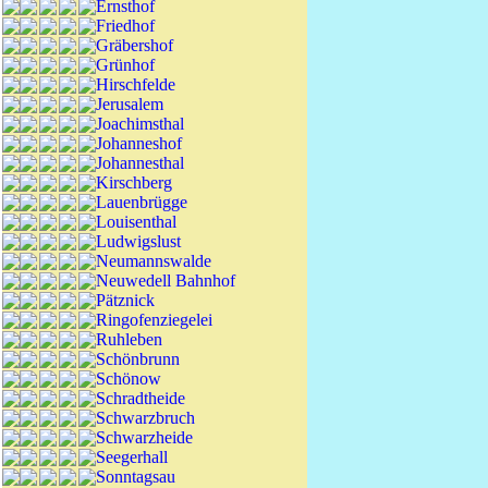
Ernsthof
Friedhof
Gräbershof
Grünhof
Hirschfelde
Jerusalem
Joachimsthal
Johanneshof
Johannesthal
Kirschberg
Lauenbrügge
Louisenthal
Ludwigslust
Neumannswalde
Neuwedell Bahnhof
Pätznick
Ringofenziegelei
Ruhleben
Schönbrunn
Schönow
Schradtheide
Schwarzbruch
Schwarzheide
Seegerhall
Sonntagsau