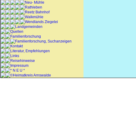
Neu- Mühle
Rathleben
Reetz Bahnhof
Walkmühle
Wendlands Ziegelei
Landgemeinden
Quellen
Familienforschung
Familienforschung, Suchanzeigen
Kontakt
Literatur, Empfehlungen
Links
Reisehinweise
Impressum
* N E U *
©Heimatkreis Arnswalde