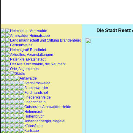
Die Stadt
Reetz
u
Heimatkreis Arnswalde
Arnswalder Heimatstube
Landsmannschaft und Stiftung Brandenburg
Gedenksteine
Heimatgruß Rundbrief
Aktuelles, Veranstaltungen
Patenkreis/Patenstadt
Der Kreis Arnswalde, die Neumark
Orte, Allgemeines
Städte
Arnswalde
Stadt Arnswalde
Blumenwerder
Ferdinandshof
Friederikenfelde
Friedrichsruh
Gutsbezirk Arnswalder Heide
Helmersruh
Hohenbruch
Johannenberger Ziegelei
Kähnsfelde
Karlsaue