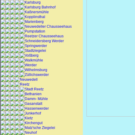
Karlsburg
Karlsburg Bahnhof
Kaßnersmühle
Kopplinsthal
Marienberg
Neuwedeller Chausseehaus
Pumpstation
Reetzer Chausseehaus
Schneidersberg Werder
Springwerder
Stadtziegelei
Voßberg
Walkmühle
Werder
Wilhelmsburg
Züllichswerder
Neuwedell
Reetz
Stadt Reetz
Bethanien
Damm- Mühle
Gasanstalt
Hassenwerder
Junkerhof
Kietz
Kirchengut
Matz'sche Ziegelei
Neuhof