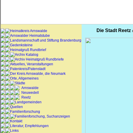
Die Stadt
Reetz
u
Heimatkreis Arnswalde
Arnswalder Heimatstube
Landsmannschaft und Stiftung Brandenburg
Gedenksteine
Heimatgruß Rundbrief
Archiv Katalog
Archiv Heimatgruß Rundbriefe
Aktuelles, Veranstaltungen
Patenkreis/Patenstadt
Der Kreis Arnswalde, die Neumark
Orte, Allgemeines
Städte
Arnswalde
Neuwedell
Reetz
Landgemeinden
Quellen
Familienforschung
Familienforschung, Suchanzeigen
Kontakt
Literatur, Empfehlungen
Links