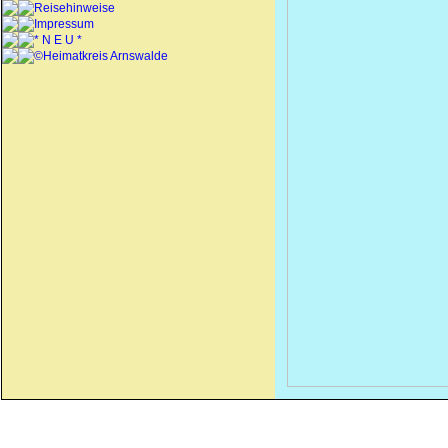
Reisehinweise
Impressum
* N E U *
©Heimatkreis Arnswalde