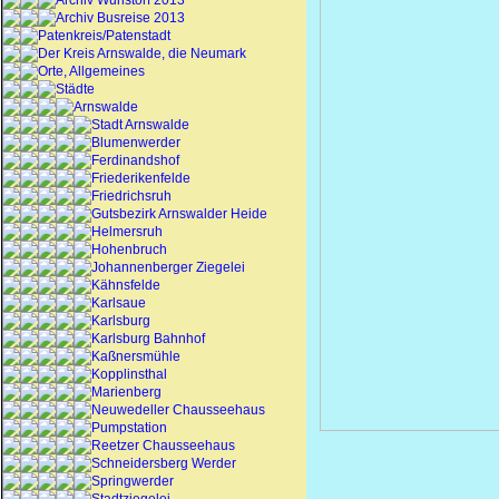
Archiv Wunstorf 2013
Archiv Busreise 2013
Patenkreis/Patenstadt
Der Kreis Arnswalde, die Neumark
Orte, Allgemeines
Städte
Arnswalde
Stadt Arnswalde
Blumenwerder
Ferdinandshof
Friederikenfelde
Friedrichsruh
Gutsbezirk Arnswalder Heide
Helmersruh
Hohenbruch
Johannenberger Ziegelei
Kähnsfelde
Karlsaue
Karlsburg
Karlsburg Bahnhof
Kaßnersmühle
Kopplinsthal
Marienberg
Neuwedeller Chausseehaus
Pumpstation
Reetzer Chausseehaus
Schneidersberg Werder
Springwerder