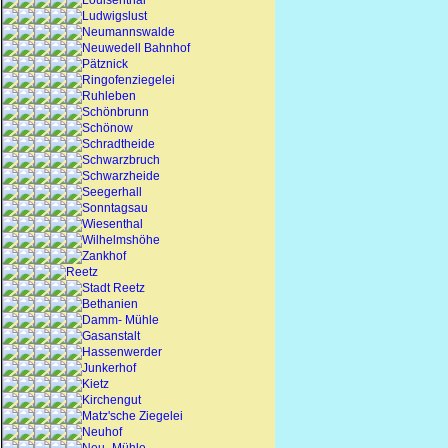
Louisenthal
Ludwigslust
Neumannswalde
Neuwedell Bahnhof
Pätznick
Ringofenziegelei
Ruhleben
Schönbrunn
Schönow
Schradtheide
Schwarzbruch
Schwarzheide
Seegerhall
Sonntagsau
Wiesenthal
Wilhelmshöhe
Zankhof
Reetz
Stadt Reetz
Bethanien
Damm- Mühle
Gasanstalt
Hassenwerder
Junkerhof
Kietz
Kirchengut
Matz'sche Ziegelei
Neuhof