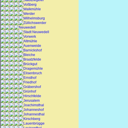
Stadtziegelei
Voßberg
Walkmühle
Werder
Wilhelmsburg
Züllichswerder
Neuwedell
Stadt Neuwedell
Vorwerk
Altmühle
Auenweide
Barnickshof
Bleiche
Braatzfelde
Brückgut
Dragemühle
Elisenbruch
Ernsthof
Friedhof
Gräbershof
Grünhof
Hirschfelde
Jerusalem
Joachimsthal
Johanneshof
Johannesthal
Kirschberg
Lauenbrügge