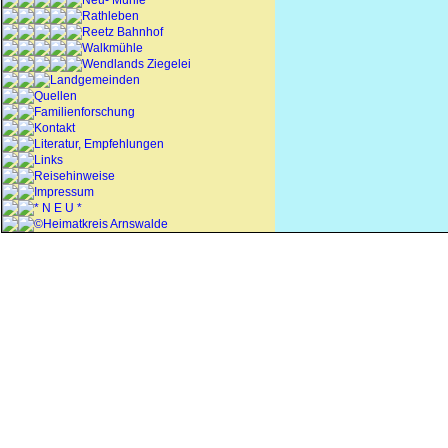
Neu- Mühle
Rathleben
Reetz Bahnhof
Walkmühle
Wendlands Ziegelei
Landgemeinden
Quellen
Familienforschung
Kontakt
Literatur, Empfehlungen
Links
Reisehinweise
Impressum
* N E U *
©Heimatkreis Arnswalde