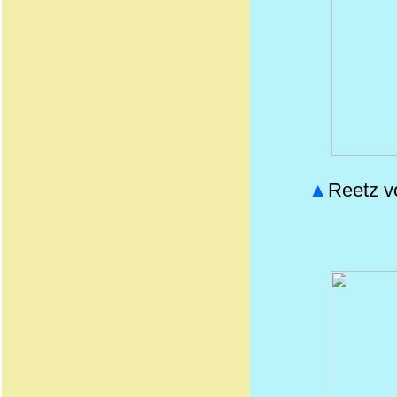
▲
Reetz v