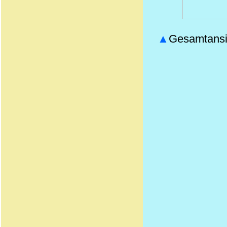
▲
Gesamtansic