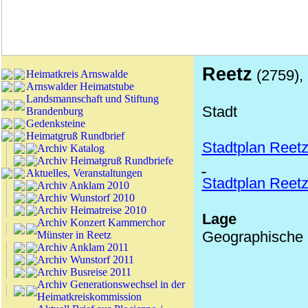
Reetz
(2759), 
Heimatkreis Arnswalde
Arnswalder Heimatstube
Landsmannschaft und Stiftung
Stadt
Brandenburg
Gedenksteine
Heimatgruß Rundbrief
Stadtplan Reet
Archiv Katalog
Archiv Heimatgruß Rundbriefe
Aktuelles, Veranstaltungen
Stadtplan Ree
Archiv Anklam 2010
Archiv Wunstorf 2010
Archiv Heimatreise 2010
Lage
Archiv Konzert Kammerchor
Geographische K
Münster in Reetz
Archiv Anklam 2011
Archiv Wunstorf 2011
Archiv Busreise 2011
Archiv Generationswechsel in der
Heimatkreiskommission