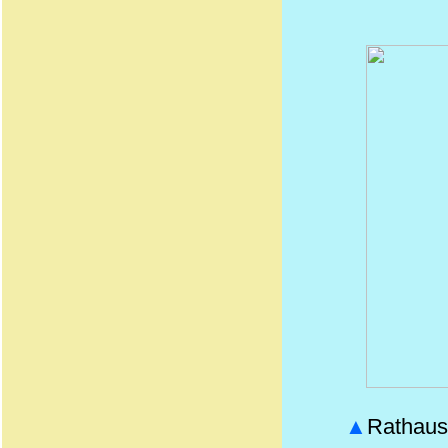
▲
Rathauss