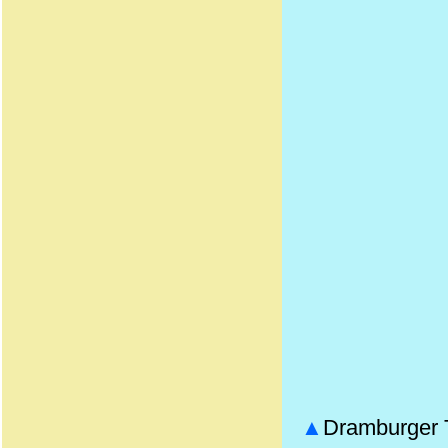
▲
Dramburger T