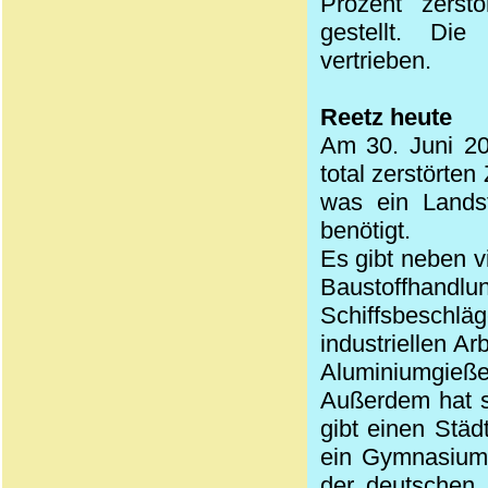
Prozent zerst
gestellt. Die
vertrieben.
Reetz heute
Am 30. Juni 20
total zerstörte
was ein Landst
benötigt.
Es gibt neben 
Baustoffhandlu
Schiffsbeschlä
industriellen A
Aluminiumgieße
Außerdem hat s
gibt einen Städ
ein Gymnasium 
der deutschen 