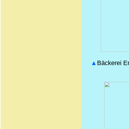
▲
Bäckerei Er