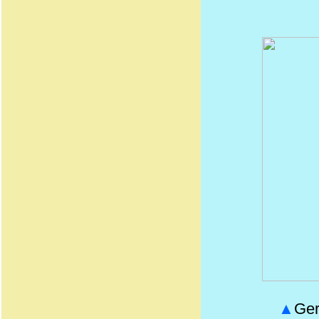
▲
Ger