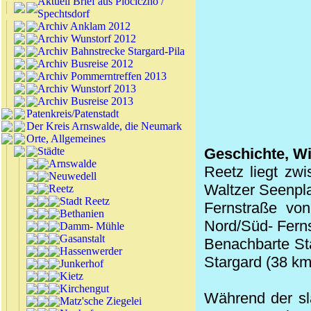
Aktuell Brief aus Plociczno /
Spechtsdorf
Archiv Anklam 2012
Archiv Wunstorf 2012
Archiv Bahnstrecke Stargard-Pila
Archiv Busreise 2012
Archiv Pommerntreffen 2013
Archiv Wunstorf 2013
Archiv Busreise 2013
Patenkreis/Patenstadt
Der Kreis Arnswalde, die Neumark
Orte, Allgemeines
Städte
Geschichte, Wi
Arnswalde
Reetz liegt zw
Neuwedell
Waltzer Seenpla
Reetz
Stadt Reetz
Fernstraße von
Bethanien
Nord/Süd- Ferns
Damm- Mühle
Gasanstalt
Benachbarte St
Hassenwerder
Stargard (38 km
Junkerhof
Kietz
Kirchengut
Während der sl
Matz'sche Ziegelei