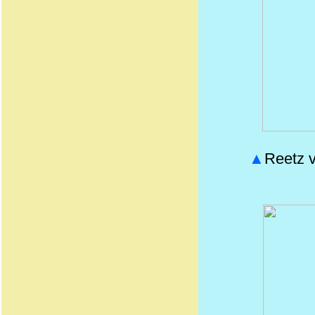
▲
Reetz v