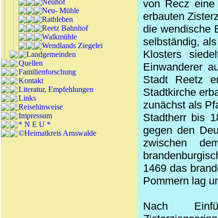
Neuhof
von Recz eine 
Neu- Mühle
erbauten Zister
Rathleben
die wendische B
Reetz Bahnhof
Walkmühle
selbständig, al
Wendlands Ziegelei
Klosters sied
Landgemeinden
Quellen
Einwanderer au
Familienforschung
Stadt Reetz e
Kontakt
Literatur, Empfehlungen
Stadtkirche erba
Links
zunächst als Pfa
Reisehinweise
Impressum
Stadtherr bis 
* N E U *
gegen den Deu
©Heimatkreis Arnswalde
zwischen de
brandenburgisc
1469 das brand
Pommern lag un
Nach Einf