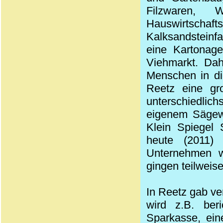
Filzwaren, 
Hauswirtschaf
Kalksandsteinf
eine Kartonage
Viehmarkt. Da
Menschen in di
Reetz eine gr
unterschiedlic
eigenem Sägew
Klein Spiegel 
heute (2011) 
Unternehmen w
gingen teilweise
In Reetz gab ver
wird z.B. ber
Sparkasse, ein