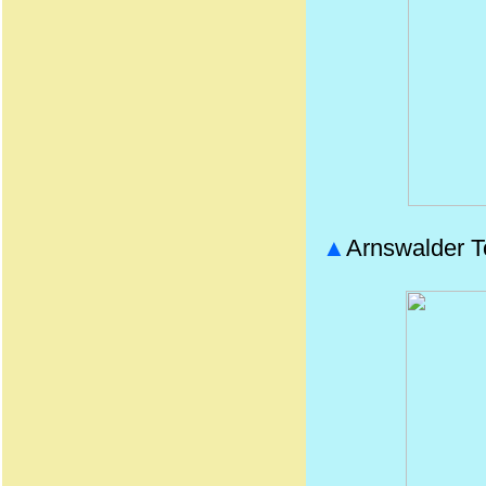
▲
Arnswalder To