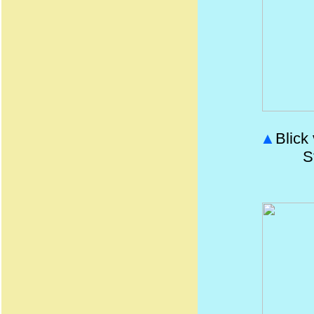
▲
Blick
S