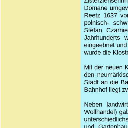
Zisterzienserinn
Domäne umgewan
Reetz 1637 von
polnisch- schw
Stefan Czarnie
Jahrhunderts 
eingeebnet und
wurde die Klost
Mit der neuen K
den neumärkisc
Stadt an die B
Bahnhof liegt zw
Neben landwirt
Wollhandel) gab
unterschiedlich
und Gartenbau