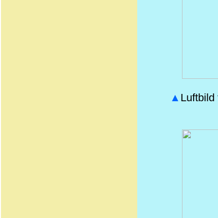
▲
Luftbil