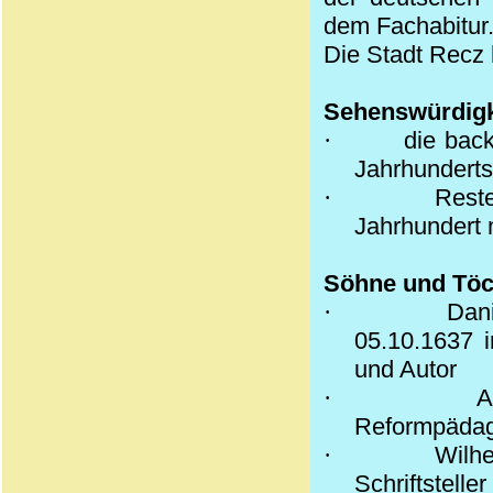
dem Fachabitur
Die Stadt Recz h
Sehenswürdigk
·
die back
Jahrhunderts
·
Reste
Jahrhundert 
Söhne und Töch
·
Dan
05.10.1637 i
und Autor
·
A
Reformpäda
·
Wilh
Schriftsteller