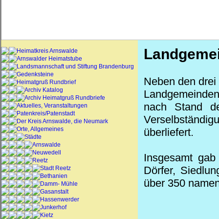
Landgemei
Heimatkreis Arnswalde
Arnswalder Heimatstube
Landsmannschaft und Stiftung Brandenburg
Gedenksteine
Neben den drei 
Heimatgruß Rundbrief
Archiv Katalog
Landgemeinden. 
Archiv Heimatgruß Rundbriefe
nach Stand d
Aktuelles, Veranstaltungen
Patenkreis/Patenstadt
Verselbständ
Der Kreis Arnswalde, die Neumark
Orte, Allgemeines
überliefert.
Städte
Arnswalde
Neuwedell
Insgesamt gab
Reetz
Dörfer, Siedlu
Stadt Reetz
Bethanien
über 350 namen
Damm- Mühle
Gasanstalt
Hassenwerder
Junkerhof
Kietz