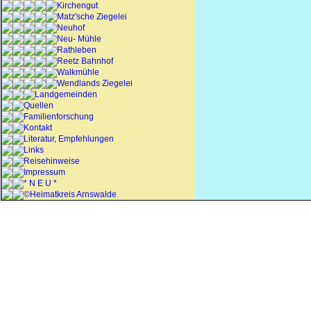
Kirchengut
Matz'sche Ziegelei
Neuhof
Neu- Mühle
Rathleben
Reetz Bahnhof
Walkmühle
Wendlands Ziegelei
Landgemeinden
Quellen
Familienforschung
Kontakt
Literatur, Empfehlungen
Links
Reisehinweise
Impressum
* N E U *
©Heimatkreis Arnswalde