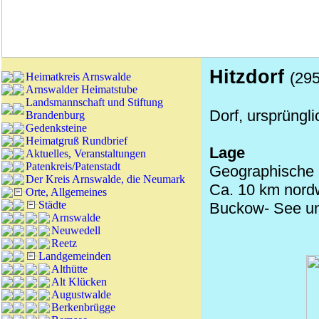
Hitzdorf
(295
Heimatkreis Arnswalde
Arnswalder Heimatstube
Landsmannschaft und Stiftung
Dorf, ursprüngli
Brandenburg
Gedenksteine
Heimatgruß Rundbrief
Lage
Aktuelles, Veranstaltungen
Patenkreis/Patenstadt
Geographische K
Der Kreis Arnswalde, die Neumark
Ca. 10 km nord
Orte, Allgemeines
Städte
Buckow- See u
Arnswalde
Neuwedell
Reetz
Landgemeinden
Althütte
Alt Klücken
Augustwalde
Berkenbrügge