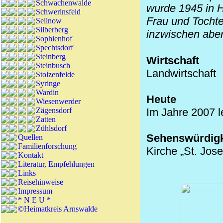
Schwachenwalde
wurde 1945 in H
Schwerinsfeld
Frau und Tochte
Sellnow
Silberberg
inzwischen aber
Sophienhof
Spechtsdorf
Steinberg
Wirtschaft
Steinbusch
Landwirtschaft
Stolzenfelde
Syringe
Wardin
Heute
Wiesenwerder
Zägensdorf
Im Jahre 2007 l
Zatten
Zühlsdorf
Sehenswürdigk
Quellen
Familienforschung
Kirche „St. Jos
Kontakt
Literatur, Empfehlungen
Links
Reisehinweise
Impressum
* N E U *
©Heimatkreis Arnswalde