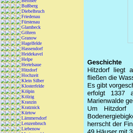
Bernsee
Bußberg
Diebelbruch
Friedenau
Fürstenau
Glambeck
Göhren
Granow
Hagelfelde
Hassendorf
Heidekavel
Helpe
Geschichte
Hertelsaue
Hitzdorf liegt
Hitzdorf
Hochzeit
fließen die Wass
Klein Silber
Es gibt vorgesc
Klosterfelde
Kölpin
erfolgt 1337 
Kölzig
Marienwalde ge
Kranzin
Kratznick
Um Hitzdorf s
Kürtow
Bodenergiebigk
Lämmersdorf
herrscht der Fi
Lenzenbruch
Liebenow
49 Häuser mit 