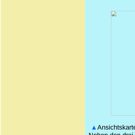
▲
Ansichtskart