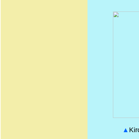
▲
Kir