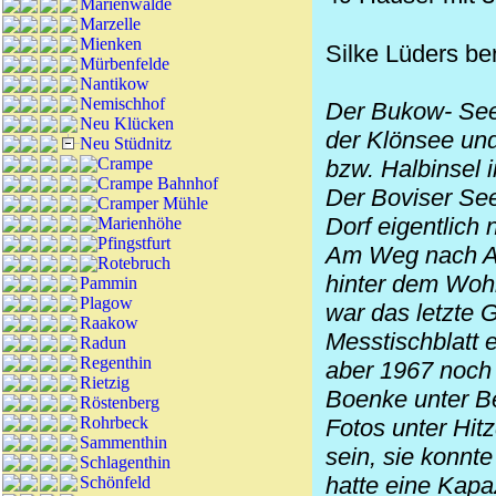
Marienwalde
Marzelle
Mienken
Silke Lüders ber
Mürbenfelde
Nantikow
Nemischhof
Der
Bukow
- Se
Neu Klücken
der Klönsee und
Neu Stüdnitz
Crampe
bzw. Halbinsel 
Crampe Bahnhof
Der
Boviser
See
Cramper Mühle
Dorf eigentlich 
Marienhöhe
Pfingstfurt
Am Weg nach Au
Rotebruch
hinter dem Woh
Pammin
Plagow
war das letzte 
Raakow
Messtischblatt 
Radun
Regenthin
aber 1967 noch 
Rietzig
Boenke unter Be
Röstenberg
Rohrbeck
Fotos unter Hitz
Sammenthin
sein, sie konnt
Schlagenthin
hatte eine Kapa
Schönfeld