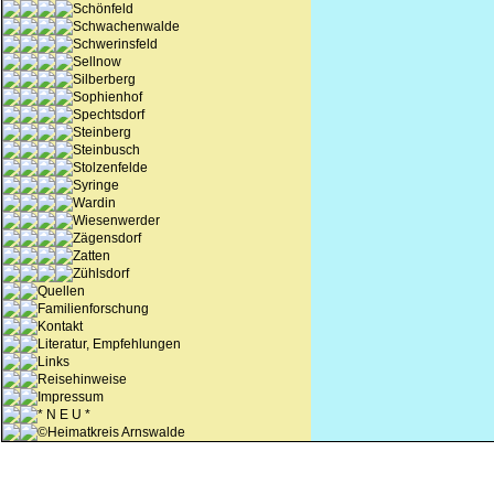
Schönfeld
Schwachenwalde
Schwerinsfeld
Sellnow
Silberberg
Sophienhof
Spechtsdorf
Steinberg
Steinbusch
Stolzenfelde
Syringe
Wardin
Wiesenwerder
Zägensdorf
Zatten
Zühlsdorf
Quellen
Familienforschung
Kontakt
Literatur, Empfehlungen
Links
Reisehinweise
Impressum
* N E U *
©Heimatkreis Arnswalde