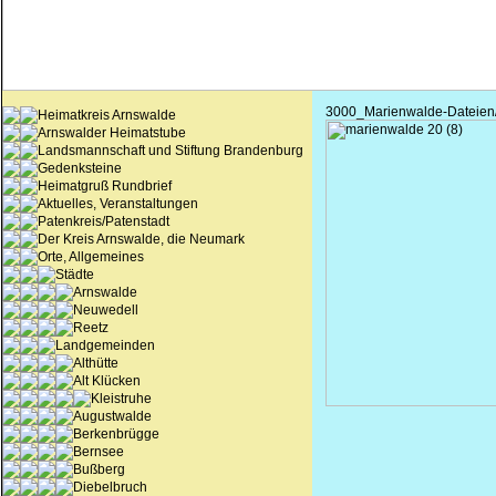
3000_Marienwalde-Dateien/i
Heimatkreis Arnswalde
Arnswalder Heimatstube
Landsmannschaft und Stiftung Brandenburg
Gedenksteine
Heimatgruß Rundbrief
Aktuelles, Veranstaltungen
Patenkreis/Patenstadt
Der Kreis Arnswalde, die Neumark
Orte, Allgemeines
Städte
Arnswalde
Neuwedell
Reetz
Landgemeinden
Althütte
Alt Klücken
Kleistruhe
Augustwalde
Berkenbrügge
Bernsee
Bußberg
Diebelbruch