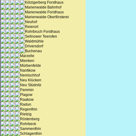
Kölzigerberg Forsthaus
Marienwalde Bahnhof
Marienwalde Forsthaus
Marienwalde Oberförsterei
Neuhof
Reierort
Rohrbruch Forsthaus
Sellnower Teerofen
Waldmühle
Driversdorf
Buchenau
Marzelle
Mienken
Mürbenfelde
Nantikow
Nemischhof
Neu Klücken
Neu Stüdnitz
Pammin
Plagow
Raakow
Radun
Regenthin
Rietzig
Röstenberg
Rohrbeck
Sammenthin
Schlagenthin