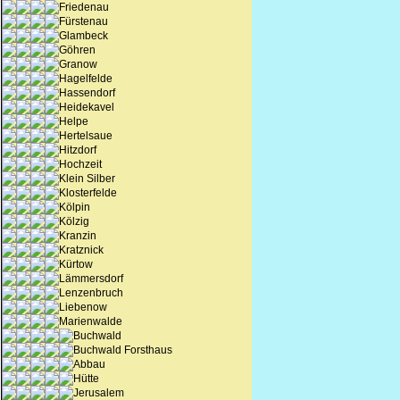
Friedenau
Fürstenau
Glambeck
Göhren
Granow
Hagelfelde
Hassendorf
Heidekavel
Helpe
Hertelsaue
Hitzdorf
Hochzeit
Klein Silber
Klosterfelde
Kölpin
Kölzig
Kranzin
Kratznick
Kürtow
Lämmersdorf
Lenzenbruch
Liebenow
Marienwalde
Buchwald
Buchwald Forsthaus
Abbau
Hütte
Jerusalem