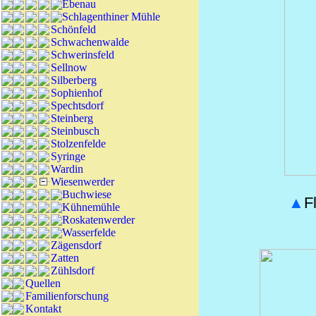
Ebenau
Schlagenthiner Mühle
Schönfeld
Schwachenwalde
Schwerinsfeld
Sellnow
Silberberg
Sophienhof
Spechtsdorf
Steinberg
Steinbusch
Stolzenfelde
Syringe
Wardin
Wiesenwerder
Buchwiese
▲
F
Kühnemühle
Roskatenwerder
Wasserfelde
Zägensdorf
Zatten
Zühlsdorf
Quellen
Familienforschung
Kontakt