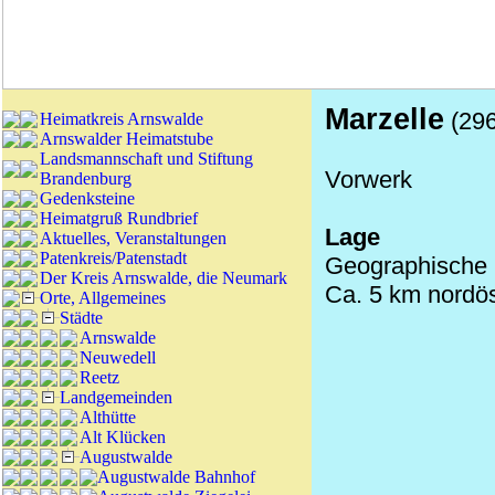
Marzelle
(296
Heimatkreis Arnswalde
Arnswalder Heimatstube
Landsmannschaft und Stiftung
Vorwerk
Brandenburg
Gedenksteine
Heimatgruß Rundbrief
Lage
Aktuelles, Veranstaltungen
Patenkreis/Patenstadt
Geographische K
Der Kreis Arnswalde, die Neumark
Ca. 5 km nordös
Orte, Allgemeines
Städte
Arnswalde
Neuwedell
Reetz
Landgemeinden
Althütte
Alt Klücken
Augustwalde
Augustwalde Bahnhof