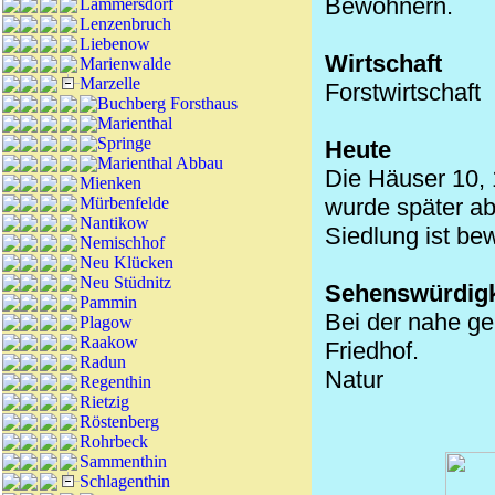
Bewohnern.
Lämmersdorf
Lenzenbruch
Liebenow
Wirtschaft
Marienwalde
Marzelle
Forstwirtschaft
Buchberg Forsthaus
Marienthal
Springe
Heute
Marienthal Abbau
Die Häuser 10, 
Mienken
Mürbenfelde
wurde später abg
Nantikow
Siedlung ist be
Nemischhof
Neu Klücken
Neu Stüdnitz
Sehenswürdigk
Pammin
Bei der nahe ge
Plagow
Raakow
Friedhof.
Radun
Natur
Regenthin
Rietzig
Röstenberg
Rohrbeck
Sammenthin
Schlagenthin