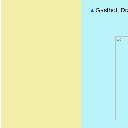
▲
Gasthof, D