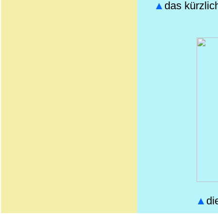
▲
das kürzli
▲
di