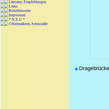
Literatur, Empfehlungen
Links
Reisehinweise
Impressum
* N E U *
©Heimatkreis Arnswalde
▲
Dragebrücke