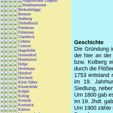
Augustwalde Ziegelei
Waidmannsruh
Berkenbrügge
Bernsee
Bußberg
Diebelbruch
Friedenau
Fürstenau
Glambeck
Göhren
Geschichte
Granow
Die Gründung i
Hagelfelde
der hier an de
Hassendorf
Heidekavel
bzw. Kolberg e
Helpe
durch die Flöße
Hertelsaue
Hitzdorf
1753 entstand 
Hochzeit
im 19. Jahrhun
Klein Silber
Klosterfelde
Siedlung, neben
Kölpin
Um 1800 gab es
Kölzig
Kranzin
Im 19. Jhdt. ga
Kratznick
Um 1900 zähle 
Kürtow