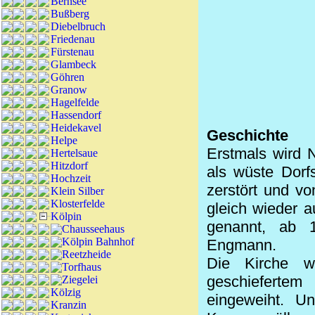
Bernsee
Bußberg
Diebelbruch
Friedenau
Fürstenau
Glambeck
Göhren
Granow
Hagelfelde
Hassendorf
Heidekavel
Geschichte
Helpe
Erstmals wird 
Hertelsaue
Hitzdorf
als wüste Dorfs
Hochzeit
zerstört und v
Klein Silber
Klosterfelde
gleich wieder a
Kölpin
genannt, ab 1
Chausseehaus
Kölpin Bahnhof
Engmann.
Reetzheide
Die Kirche w
Torfhaus
geschiefertem
Ziegelei
Kölzig
eingeweiht. U
Kranzin