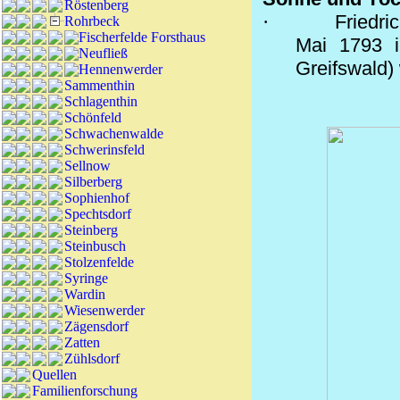
Röstenberg
·
Friedri
Rohrbeck
Fischerfelde Forsthaus
Mai 1793 
Neufließ
Greifswald)
Hennenwerder
Sammenthin
Schlagenthin
Schönfeld
Schwachenwalde
Schwerinsfeld
Sellnow
Silberberg
Sophienhof
Spechtsdorf
Steinberg
Steinbusch
Stolzenfelde
Syringe
Wardin
Wiesenwerder
Zägensdorf
Zatten
Zühlsdorf
Quellen
Familienforschung