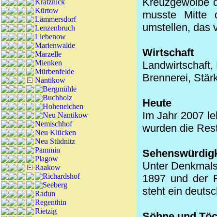
Kreuzgewölbe d
Kratznick
Kürtow
musste Mitte 
Lämmersdorf
umstellen, das 
Lenzenbruch
Liebenow
Marienwalde
Wirtschaft
Marzelle
Mienken
Landwirtschaft, 
Mürbenfelde
Brennerei, Stärk
Nantikow
Bergmühle
Buchholz
Heute
Hoheneichen
Im Jahr 2007 le
Neu Nantikow
Nemischhof
wurden die Rest
Neu Klücken
Neu Stüdnitz
Pammin
Sehenswürdigk
Plagow
Unter Denkmals
Raakow
Richardshof
1897 und der F
Seeberg
steht ein deuts
Radun
Regenthin
Rietzig
Söhne und Töc