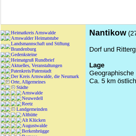
Nantikow
(27
Heimatkreis Arnswalde
Arnswalder Heimatstube
Landsmannschaft und Stiftung
Dorf und Ritter
Brandenburg
Gedenksteine
Heimatgruß Rundbrief
Lage
Aktuelles, Veranstaltungen
Patenkreis/Patenstadt
Geographische K
Der Kreis Arnswalde, die Neumark
Ca. 5 km östlic
Orte, Allgemeines
Städte
Arnswalde
Neuwedell
Reetz
Landgemeinden
Althütte
Alt Klücken
Augustwalde
Berkenbrügge