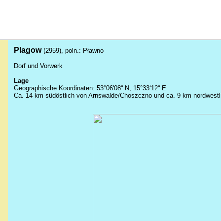
Plagow
(2959), poln.: Pławno
Dorf und Vorwerk
Lage
Geographische Koordinaten: 53°06'08“ N, 15°33‘12“ E
Ca. 14 km südöstlich von Arnswalde/Choszczno und ca. 9 km nordwestl