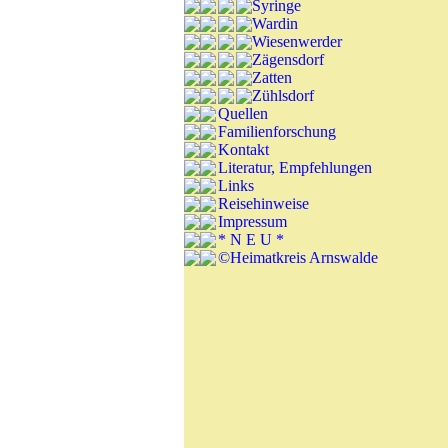
Syringe
Wardin
Wiesenwerder
Zägensdorf
Zatten
Zühlsdorf
Quellen
Familienforschung
Kontakt
Literatur, Empfehlungen
Links
Reisehinweise
Impressum
* N E U *
©Heimatkreis Arnswalde