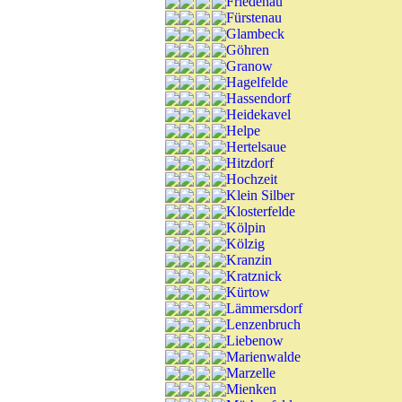
Friedenau
Fürstenau
Glambeck
Göhren
Granow
Hagelfelde
Hassendorf
Heidekavel
Helpe
Hertelsaue
Hitzdorf
Hochzeit
Klein Silber
Klosterfelde
Kölpin
Kölzig
Kranzin
Kratznick
Kürtow
Lämmersdorf
Lenzenbruch
Liebenow
Marienwalde
Marzelle
Mienken