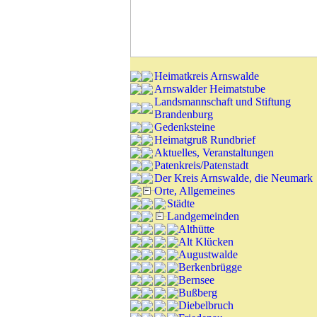
Heimatkreis Arnswalde
Arnswalder Heimatstube
Landsmannschaft und Stiftung
Brandenburg
Gedenksteine
Heimatgruß Rundbrief
Aktuelles, Veranstaltungen
Patenkreis/Patenstadt
Der Kreis Arnswalde, die Neumark
Orte, Allgemeines
Städte
Landgemeinden
Althütte
Alt Klücken
Augustwalde
Berkenbrügge
Bernsee
Bußberg
Diebelbruch