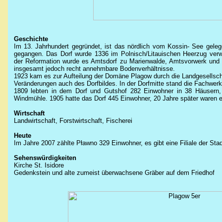
Geschichte
Im 13. Jahrhundert gegründet, ist das nördlich vom Kossin- See gele
gegangen. Das Dorf wurde 1336 im Polnisch/Litauischen Heerzug verwü
der Reformation wurde es Amtsdorf zu Marienwalde, Amtsvorwerk und 
insgesamt jedoch recht annehmbare Bodenverhältnisse.
1923 kam es zur Aufteilung der Domäne Plagow durch die Landgesellscha
Veränderungen auch des Dorfbildes. In der Dorfmitte stand die Fachwerk
1809 lebten in dem Dorf und Gutshof 282 Einwohner in 38 Häusern,
Windmühle. 1905 hatte das Dorf 445 Einwohner, 20 Jahre später waren e
Wirtschaft
Landwirtschaft, Forstwirtschaft, Fischerei
Heute
Im Jahre 2007 zählte Pławno 329 Einwohner, es gibt eine Filiale der Sta
Sehenswürdigkeiten
Kirche
St. Isidore
Gedenkstein und alte zumeist überwachsene Gräber auf dem Friedhof