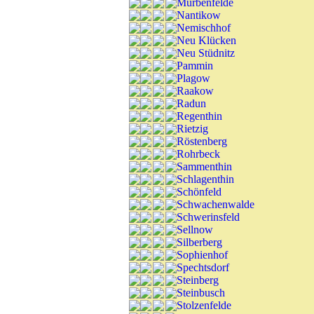
Mürbenfelde
Nantikow
Nemischhof
Neu Klücken
Neu Stüdnitz
Pammin
Plagow
Raakow
Radun
Regenthin
Rietzig
Röstenberg
Rohrbeck
Sammenthin
Schlagenthin
Schönfeld
Schwachenwalde
Schwerinsfeld
Sellnow
Silberberg
Sophienhof
Spechtsdorf
Steinberg
Steinbusch
Stolzenfelde