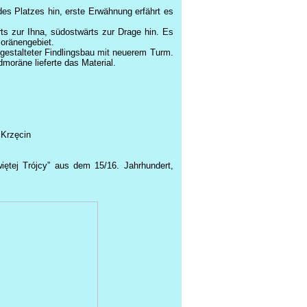
es Platzes hin, erste Erwähnung erfährt es
s zur Ihna, südostwärts zur Drage hin. Es
moränengebiet.
sgestalteter Findlingsbau mit neuerem Turm.
moräne lieferte das Material.
Krzęcin
iętej Trójcy” aus dem 15/16. Jahrhundert,