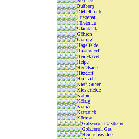
Bernsee
Bußberg
Diebelbruch
Friedenau
Fürstenau
Glambeck
Göhren
Granow
Hagelfelde
Hassendorf
Heidekavel
Helpe
Hertelsaue
Hitzdorf
Hochzeit
Klein Silber
Klosterfelde
Kölpin
Kölzig
Kranzin
Kratznick
Kürtow
Golzenruh Forsthaus
Golzenruh Gut
Heinrichswalde