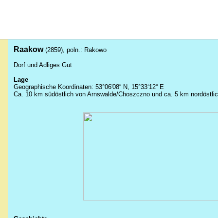
Raakow
(2859), poln.: Rakowo
Dorf und Adliges Gut
Lage
Geographische Koordinaten: 53°06'08“ N, 15°33‘12“ E
Ca. 10 km südöstlich von Arnswalde/Choszczno und ca. 5 km nordöstlic