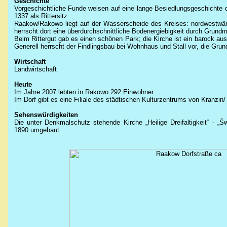
Geschichte
Vorgeschichtliche Funde weisen auf eine lange Besiedlungsgeschichte d
1337 als Rittersitz.
Raakow/Rakowo liegt auf der Wasserscheide des Kreises: nordwestwärt
herrscht dort eine überdurchschnittliche Bodenergiebigkeit durch Grund
Beim Rittergut gab es einen schönen Park; die Kirche ist ein barock au
Generell herrscht der Findlingsbau bei Wohnhaus und Stall vor, die Grund
Wirtschaft
Landwirtschaft
Heute
Im Jahre 2007 lebten in Rakowo 292 Einwohner
Im Dorf gibt es eine Filiale des städtischen Kulturzentrums von Kranzin/
Sehenswürdigkeiten
Die unter Denkmalschutz stehende Kirche „Heilige Dreifaltigkeit“ - „
Św
1890 umgebaut.