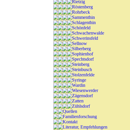
Rietzig
Röstenberg
Rohrbeck
Sammenthin
Schlagenthin
Schönfeld
Schwachenwalde
Schwerinsfeld
Sellnow
Silberberg
Sophienhof
Spechtsdorf
Steinberg
Steinbusch
Stolzenfelde
Syringe
Wardin
Wiesenwerder
Zägensdorf
Zatten
Zühlsdorf
Quellen
Familienforschung
Kontakt
Literatur, Empfehlungen