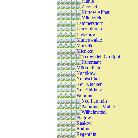
Mühle
Ziegelei
Kürtow Abbau
Milnitzfelde
Lämmersdorf
Lenzenbruch
Liebenow
Marienwalde
Marzelle
Mienken
Neuwedell Großgut
Kummant
Mürbenfelde
Nantikow
Nemischhof
Neu Klücken
Neu Stüdnitz
Pammin
Neu Pammin
Pamminer Mühle
Wilhelmsthal
Plagow
Raakow
Radun
Regenthin