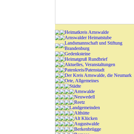
Heimatkreis Arnswalde
Arnswalder Heimatstube
Landsmannschaft und Stiftung
Brandenburg
Gedenksteine
Heimatgruß Rundbrief
Aktuelles, Veranstaltungen
Patenkreis/Patenstadt
Der Kreis Arnswalde, die Neumark
Orte, Allgemeines
Städte
Arnswalde
Neuwedell
Reetz
Landgemeinden
Althütte
Alt Klücken
Augustwalde
Berkenbrügge