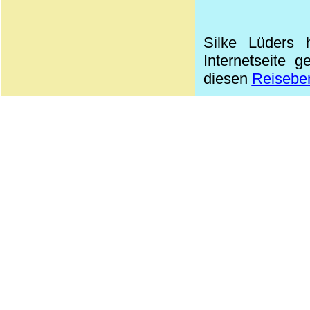
Silke Lüders 
Internetseite 
diesen
Reiseber