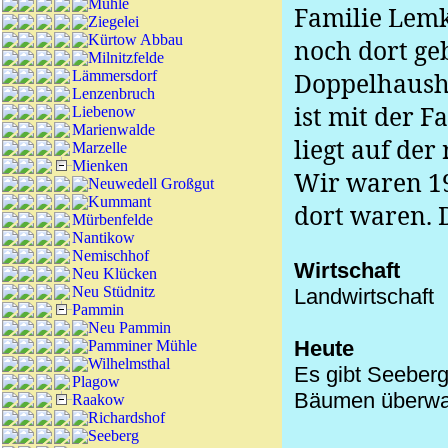
Mühle
Familie Lemke
Ziegelei
Kürtow Abbau
noch dort ge
Milnitzfelde
Lämmersdorf
Doppelhaushä
Lenzenbruch
ist mit der 
Liebenow
Marienwalde
liegt auf der
Marzelle
Mienken
Wir waren 19
Neuwedell Großgut
Kummant
dort waren. 
Mürbenfelde
Nantikow
Nemischhof
Wirtschaft
Neu Klücken
Neu Stüdnitz
Landwirtschaft
Pammin
Neu Pammin
Heute
Pamminer Mühle
Wilhelmsthal
Es gibt Seeberg
Plagow
Bäumen überwac
Raakow
Richardshof
Seeberg