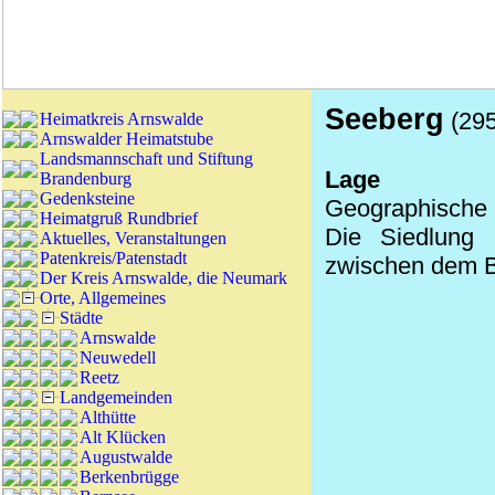
Seeberg
(295
Heimatkreis Arnswalde
Arnswalder Heimatstube
Landsmannschaft und Stiftung
Lage
Brandenburg
Gedenksteine
Geographische K
Heimatgruß Rundbrief
Die Siedlung 
Aktuelles, Veranstaltungen
Patenkreis/Patenstadt
zwischen dem 
Der Kreis Arnswalde, die Neumark
Orte, Allgemeines
Städte
Arnswalde
Neuwedell
Reetz
Landgemeinden
Althütte
Alt Klücken
Augustwalde
Berkenbrügge