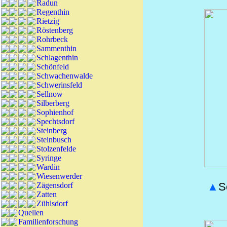
Radun
Regenthin
Rietzig
Röstenberg
Rohrbeck
Sammenthin
Schlagenthin
Schönfeld
Schwachenwalde
Schwerinsfeld
Sellnow
Silberberg
Sophienhof
Spechtsdorf
Steinberg
Steinbusch
Stolzenfelde
Syringe
Wardin
Wiesenwerder
▲
S
Zägensdorf
Zatten
Zühlsdorf
Quellen
Familienforschung