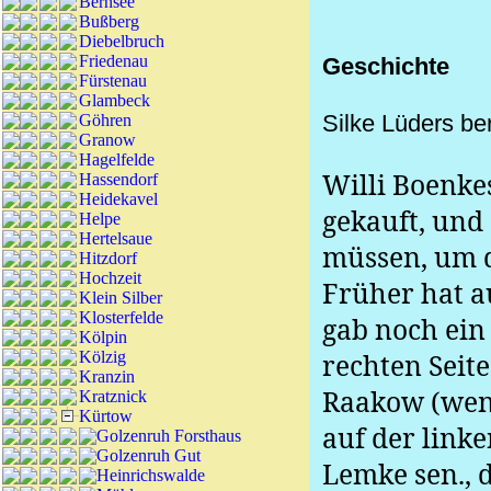
Bernsee
Bußberg
Diebelbruch
Friedenau
Geschichte
Fürstenau
Glambeck
Silke Lüders ber
Göhren
Granow
Hagelfelde
Willi Boenke
Hassendorf
Heidekavel
gekauft, und
Helpe
Hertelsaue
müssen, um 
Hitzdorf
Hochzeit
Früher hat au
Klein Silber
Klosterfelde
gab noch ein 
Kölpin
Kölzig
rechten Seite
Kranzin
Raakow (wenn
Kratznick
Kürtow
auf der link
Golzenruh Forsthaus
Golzenruh Gut
Lemke sen., 
Heinrichswalde