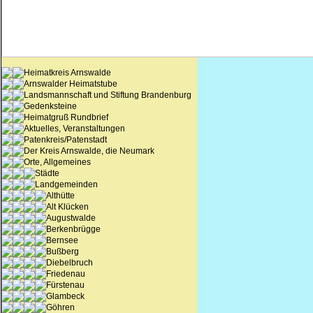
Heimatkreis Arnswalde
Arnswalder Heimatstube
Landsmannschaft und Stiftung Brandenburg
Gedenksteine
Heimatgruß Rundbrief
Aktuelles, Veranstaltungen
Patenkreis/Patenstadt
Der Kreis Arnswalde, die Neumark
Orte, Allgemeines
Städte
Landgemeinden
Althütte
Alt Klücken
Augustwalde
Berkenbrügge
Bernsee
Bußberg
Diebelbruch
Friedenau
Fürstenau
Glambeck
Göhren