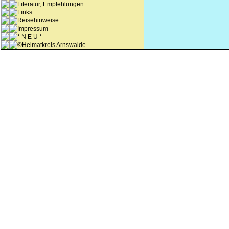
Literatur, Empfehlungen
Links
Reisehinweise
Impressum
* N E U *
©Heimatkreis Arnswalde