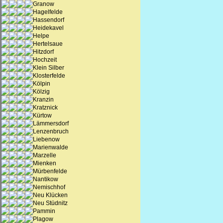
Granow
Hagelfelde
Hassendorf
Heidekavel
Helpe
Hertelsaue
Hitzdorf
Hochzeit
Klein Silber
Klosterfelde
Kölpin
Kölzig
Kranzin
Kratznick
Kürtow
Lämmersdorf
Lenzenbruch
Liebenow
Marienwalde
Marzelle
Mienken
Mürbenfelde
Nantikow
Nemischhof
Neu Klücken
Neu Stüdnitz
Pammin
Plagow