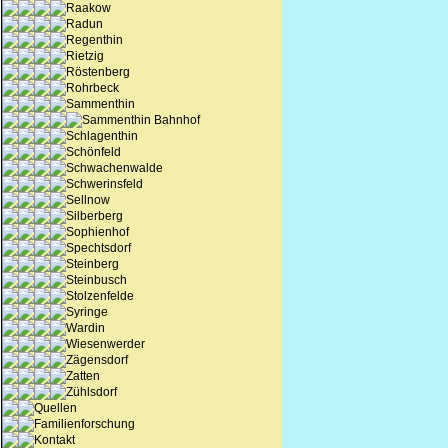
Raakow
Radun
Regenthin
Rietzig
Röstenberg
Rohrbeck
Sammenthin
Sammenthin Bahnhof
Schlagenthin
Schönfeld
Schwachenwalde
Schwerinsfeld
Sellnow
Silberberg
Sophienhof
Spechtsdorf
Steinberg
Steinbusch
Stolzenfelde
Syringe
Wardin
Wiesenwerder
Zägensdorf
Zatten
Zühlsdorf
Quellen
Familienforschung
Kontakt