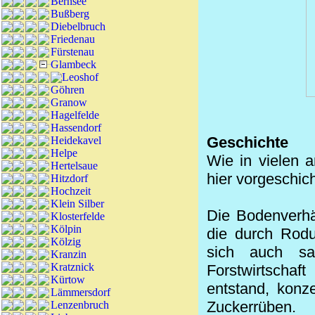
Bernsee
Bußberg
Diebelbruch
Friedenau
Fürstenau
Glambeck
Leoshof
Göhren
Granow
Hagelfelde
Hassendorf
Geschichte
Heidekavel
Helpe
Wie in vielen 
Hertelsaue
hier vorgeschich
Hitzdorf
Hochzeit
Klein Silber
Die Bodenverhäl
Klosterfelde
Kölpin
die durch Rodu
Kölzig
sich auch san
Kranzin
Kratznick
Forstwirtschaf
Kürtow
entstand, konz
Lämmersdorf
Zuckerrüben.
Lenzenbruch