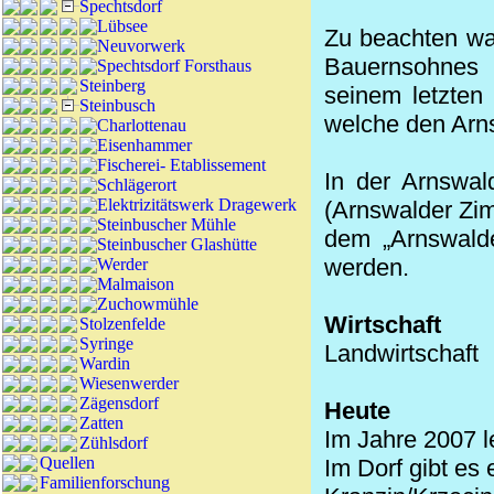
Spechtsdorf
Lübsee
Zu beachten wa
Neuvorwerk
Bauernsohnes 
Spechtsdorf Forsthaus
Steinberg
seinem letzten 
Steinbusch
welche den Arns
Charlottenau
Eisenhammer
Fischerei- Etablissement
In der Arnswal
Schlägerort
Elektrizitätswerk Dragewerk
(Arnswalder Zim
Steinbuscher Mühle
dem „Arnswalde
Steinbuscher Glashütte
werden.
Werder
Malmaison
Zuchowmühle
Wirtschaft
Stolzenfelde
Syringe
Landwirtschaft
Wardin
Wiesenwerder
Zägensdorf
Heute
Zatten
Im Jahre 2007 l
Zühlsdorf
Quellen
Im Dorf gibt es 
Familienforschung