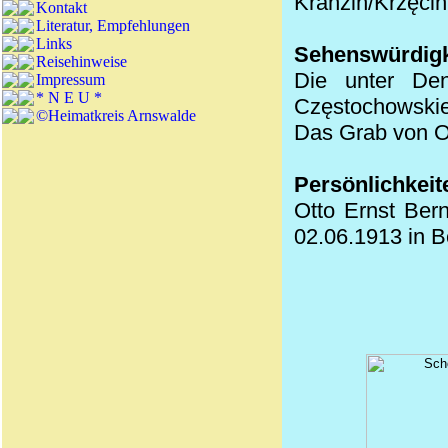
Kranzin/Krzęcin
Kontakt
Literatur, Empfehlungen
Links
Sehenswürdigk
Reisehinweise
Die unter Den
Impressum
* N E U *
Częstochowskie
©Heimatkreis Arnswalde
Das Grab von Ot
Persönlichkeit
Otto Ernst Bern
02.06.1913 in Be