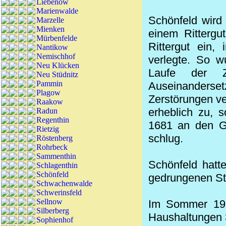
Liebenow
Marienwalde
Schönfeld wird
Marzelle
Mienken
einem Rittergu
Mürbenfelde
Rittergut ein
Nantikow
Nemischhof
verlegte. So w
Neu Klücken
Laufe der Z
Neu Stüdnitz
Pammin
Auseinanders
Plagow
Zerstörungen ve
Raakow
erheblich zu, 
Radun
Regenthin
1681 an den Gr
Rietzig
schlug.
Röstenberg
Rohrbeck
Sammenthin
Schönfeld hatte
Schlagenthin
Schönfeld
gedrungenen Stu
Schwachenwalde
Schwerinsfeld
Sellnow
Im Sommer 192
Silberberg
Haushaltungen 
Sophienhof