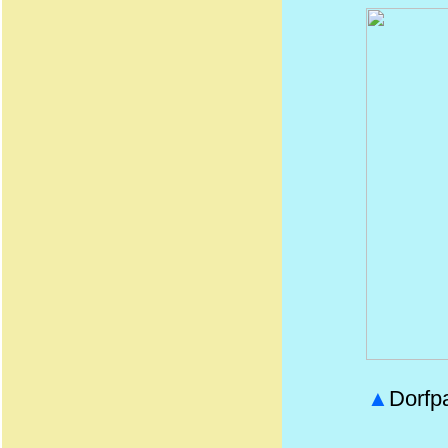
▲
Dorfpa