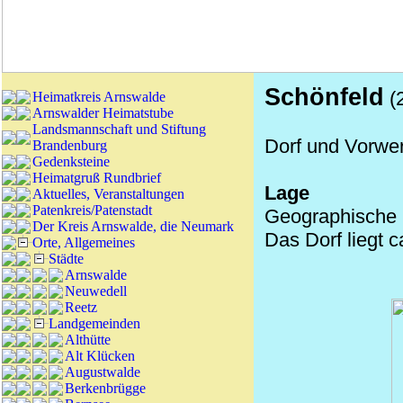
Schönfeld
(2
Heimatkreis Arnswalde
Arnswalder Heimatstube
Landsmannschaft und Stiftung
Dorf und Vorwe
Brandenburg
Gedenksteine
Heimatgruß Rundbrief
Lage
Aktuelles, Veranstaltungen
Patenkreis/Patenstadt
Geographische K
Der Kreis Arnswalde, die Neumark
Das Dorf liegt 
Orte, Allgemeines
Städte
Arnswalde
Neuwedell
Reetz
Landgemeinden
Althütte
Alt Klücken
Augustwalde
Berkenbrügge