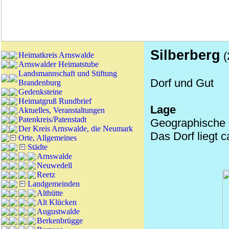
Silberberg
(
Heimatkreis Arnswalde
Arnswalder Heimatstube
Landsmannschaft und Stiftung
Dorf und Gut
Brandenburg
Gedenksteine
Heimatgruß Rundbrief
Lage
Aktuelles, Veranstaltungen
Patenkreis/Patenstadt
Geographische 
Der Kreis Arnswalde, die Neumark
Das Dorf liegt 
Orte, Allgemeines
Städte
Arnswalde
Neuwedell
Reetz
Landgemeinden
Althütte
Alt Klücken
Augustwalde
Berkenbrügge