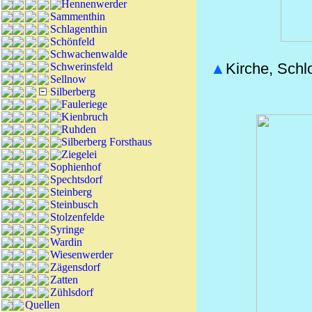
Hennenwerder
Sammenthin
Schlagenthin
Schönfeld
Schwachenwalde
▲
Kirche, Schl
Schwerinsfeld
Sellnow
Silberberg
Fauleriege
Kienbruch
Ruhden
Silberberg Forsthaus
Ziegelei
Sophienhof
Spechtsdorf
Steinberg
Steinbusch
Stolzenfelde
Syringe
Wardin
Wiesenwerder
Zägensdorf
Zatten
Zühlsdorf
Quellen