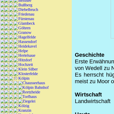
Bernsee
Bußberg
Diebelbruch
Friedenau
Fürstenau
Glambeck
Göhren
Granow
Hagelfelde
Hassendorf
Heidekavel
Helpe
Geschichte
Hertelsaue
Hitzdorf
Erste Erwähnun
Hochzeit
von Wedell zu N
Klein Silber
Klosterfelde
Es herrscht hü
Kölpin
meist zu Moor 
Chausseehaus
Kölpin Bahnhof
Reetzheide
Wirtschaft
Torfhaus
Landwirtschaft
Ziegelei
Kölzig
Kranzin