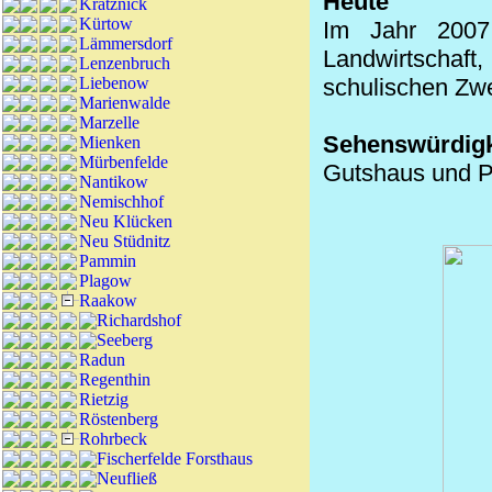
Heute
Kratznick
Kürtow
Im Jahr 2007
Lämmersdorf
Landwirtschaf
Lenzenbruch
Liebenow
schulischen Zw
Marienwalde
Marzelle
Sehenswürdigk
Mienken
Mürbenfelde
Gutshaus und P
Nantikow
Nemischhof
Neu Klücken
Neu Stüdnitz
Pammin
Plagow
Raakow
Richardshof
Seeberg
Radun
Regenthin
Rietzig
Röstenberg
Rohrbeck
Fischerfelde Forsthaus
Neufließ