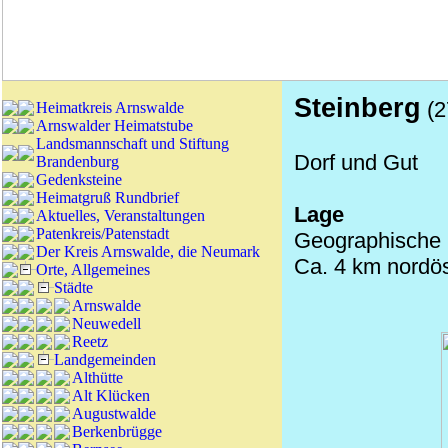
Steinberg
(2
Heimatkreis Arnswalde
Arnswalder Heimatstube
Landsmannschaft und Stiftung
Dorf und Gut
Brandenburg
Gedenksteine
Heimatgruß Rundbrief
Lage
Aktuelles, Veranstaltungen
Patenkreis/Patenstadt
Geographische 
Der Kreis Arnswalde, die Neumark
Ca. 4 km nordös
Orte, Allgemeines
Städte
Arnswalde
Neuwedell
Reetz
Landgemeinden
Althütte
Alt Klücken
Augustwalde
Berkenbrügge