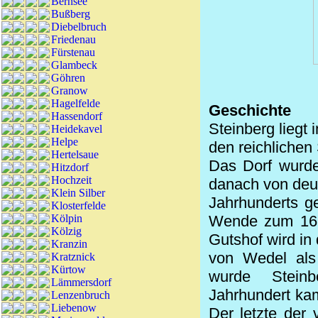
Bernsee
Bußberg
Diebelbruch
Friedenau
Fürstenau
Glambeck
Göhren
Granow
Hagelfelde
Geschichte
Hassendorf
Steinberg liegt
Heidekavel
Helpe
den reichliche
Hertelsaue
Das Dorf wurde
Hitzdorf
Hochzeit
danach
von deu
Klein Silber
Jahrhunderts g
Klosterfelde
Kölpin
Wende zum 16. 
Kölzig
Gutshof wird in
Kranzin
von Wedel als 
Kratznick
Kürtow
wurde Steinb
Lämmersdorf
Jahrhundert kam
Lenzenbruch
Liebenow
Der letzte der