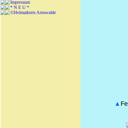
Impressum
* N E U *
©Heimatkreis Arnswalde
▲
Fe