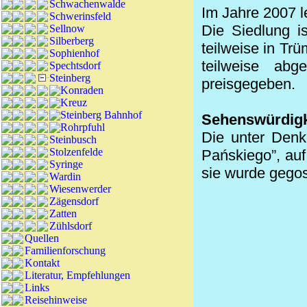
Schwachenwalde
Im Jahre 2007 l
Schwerinsfeld
Die Siedlung i
Sellnow
Silberberg
teilweise in T
Sophienhof
teilweise abg
Spechtsdorf
Steinberg
preisgegeben.
Konraden
Kreuz
Steinberg Bahnhof
Sehenswürdigk
Rohrpfuhl
Die unter Denk
Steinbusch
Stolzenfelde
Pańskiego”, au
Syringe
sie wurde gego
Wardin
Wiesenwerder
Zägensdorf
Zatten
Zühlsdorf
Quellen
Familienforschung
Kontakt
Literatur, Empfehlungen
Links
Reisehinweise