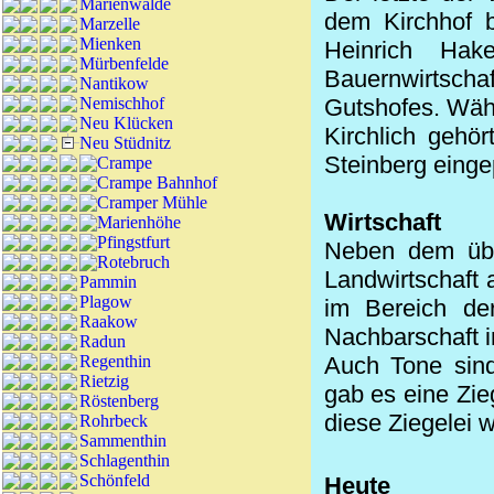
Marienwalde
dem Kirchhof 
Marzelle
Mienken
Heinrich Ha
Mürbenfelde
Bauernwirtscha
Nantikow
Nemischhof
Gutshofes. Währ
Neu Klücken
Kirchlich gehö
Neu Stüdnitz
Steinberg eingep
Crampe
Crampe Bahnhof
Cramper Mühle
Wirtschaft
Marienhöhe
Pfingstfurt
Neben dem übl
Rotebruch
Landwirtschaft a
Pammin
Plagow
im Bereich de
Raakow
Nachbarschaft i
Radun
Regenthin
Auch Tone sind
Rietzig
gab es eine Zi
Röstenberg
diese Ziegelei 
Rohrbeck
Sammenthin
Schlagenthin
Schönfeld
Heute