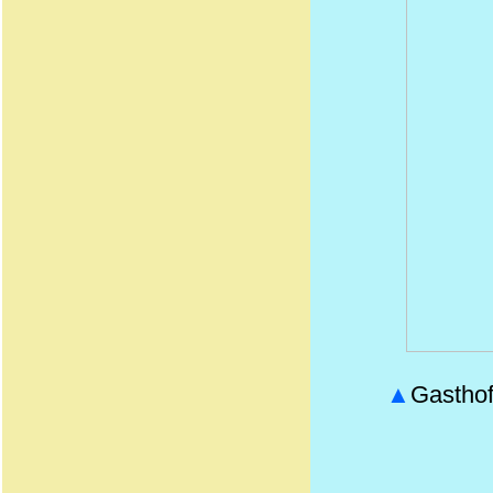
▲
Gastho