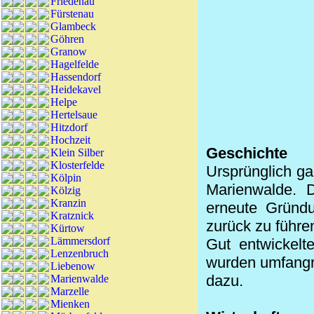
Friedenau
Fürstenau
Glambeck
Göhren
Granow
Hagelfelde
Hassendorf
Heidekavel
Helpe
Hertelsaue
Hitzdorf
Hochzeit
Geschichte
Klein Silber
Klosterfelde
Ursprünglich ga
Kölpin
Marienwalde. 
Kölzig
Kranzin
erneute Gründ
Kratznick
zurück zu führe
Kürtow
Lämmersdorf
Gut entwickelt
Lenzenbruch
wurden umfangre
Liebenow
dazu.
Marienwalde
Marzelle
Mienken