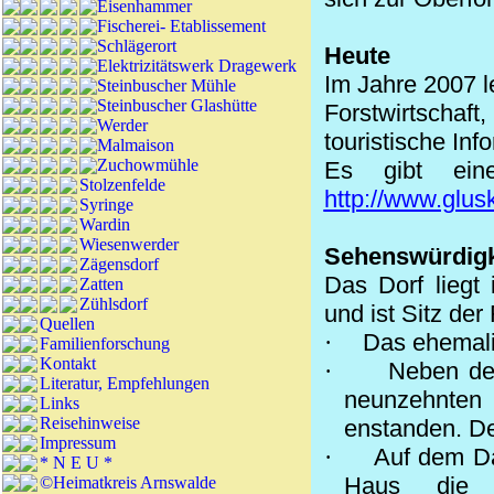
Eisenhammer
Fischerei- Etablissement
Schlägerort
Heute
Elektrizitätswerk Dragewerk
Im Jahre 2007 l
Steinbuscher Mühle
Steinbuscher Glashütte
Forstwirtschaft
Werder
touristische In
Malmaison
Zuchowmühle
Es gibt eine
Stolzenfelde
http://www.glusk
Syringe
Wardin
Wiesenwerder
Sehenswürdigk
Zägensdorf
Das Dorf liegt
Zatten
Zühlsdorf
und ist Sitz der 
Quellen
·
Das ehemali
Familienforschung
Kontakt
·
Neben der
Literatur, Empfehlungen
neunzehnten 
Links
Reisehinweise
enstanden. De
Impressum
·
Auf dem D
* N E U *
Haus die v
©Heimatkreis Arnswalde