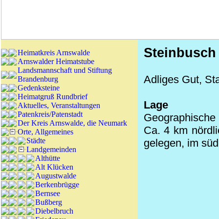
Steinbusch
Heimatkreis Arnswalde
Arnswalder Heimatstube
Landsmannschaft und Stiftung
Adliges Gut, Sta
Brandenburg
Gedenksteine
Heimatgruß Rundbrief
Lage
Aktuelles, Veranstaltungen
Patenkreis/Patenstadt
Geographische 
Der Kreis Arnswalde, die Neumark
Ca. 4 km nördl
Orte, Allgemeines
Städte
gelegen, im süd
Landgemeinden
Althütte
Alt Klücken
Augustwalde
Berkenbrügge
Bernsee
Bußberg
Diebelbruch