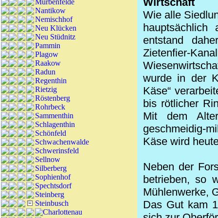
Wirtschaft
Mürbenfelde
Nantikow
Wie alle Siedlu
Nemischhof
hauptsächlich a
Neu Klücken
Neu Stüdnitz
entstand dahe
Pammin
Zietenfier-Kan
Plagow
Raakow
Wiesenwirtschaf
Radun
wurde in der K
Regenthin
Käse“ verarbeit
Rietzig
Röstenberg
bis rötlicher R
Rohrbeck
Mit dem Alte
Sammenthin
Schlagenthin
geschmeidig-mil
Schönfeld
Käse wird heute
Schwachenwalde
Schwerinsfeld
Sellnow
Neben der Fors
Silberberg
Sophienhof
betrieben, so 
Spechtsdorf
Mühlenwerke, G
Steinberg
Das Gut kam 19
Steinbusch
Charlottenau
sich zur Oberför