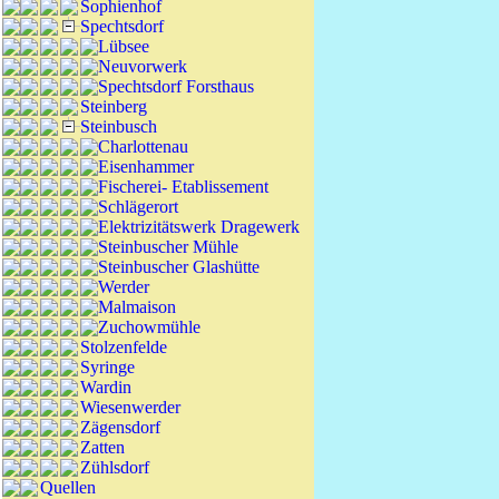
Sophienhof
Spechtsdorf
Lübsee
Neuvorwerk
Spechtsdorf Forsthaus
Steinberg
Steinbusch
Charlottenau
Eisenhammer
Fischerei- Etablissement
Schlägerort
Elektrizitätswerk Dragewerk
Steinbuscher Mühle
Steinbuscher Glashütte
Werder
Malmaison
Zuchowmühle
Stolzenfelde
Syringe
Wardin
Wiesenwerder
Zägensdorf
Zatten
Zühlsdorf
Quellen