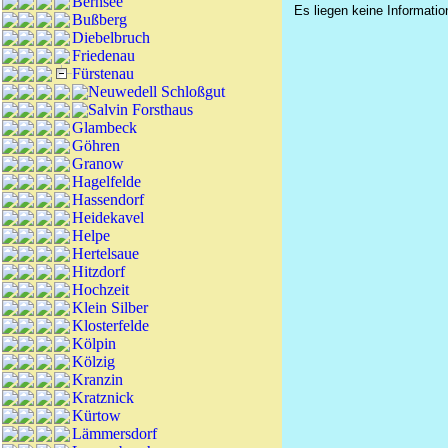
Bernsee
Es liegen keine Informatio
Bußberg
Diebelbruch
Friedenau
Fürstenau
Neuwedell Schloßgut
Salvin Forsthaus
Glambeck
Göhren
Granow
Hagelfelde
Hassendorf
Heidekavel
Helpe
Hertelsaue
Hitzdorf
Hochzeit
Klein Silber
Klosterfelde
Kölpin
Kölzig
Kranzin
Kratznick
Kürtow
Lämmersdorf