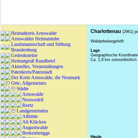
Charlottenau
(2961) p
Heimatkreis Arnswalde
Arnswalder Heimatstube
Waldarbeitergehöft
Landsmannschaft und Stiftung
Brandenburg
Lage
Gedenksteine
Geographische Koordinaten
Ca. 1,8 km ostnordöstlich
Heimatgruß Rundbrief
Aktuelles, Veranstaltungen
Patenkreis/Patenstadt
Der Kreis Arnswalde, die Neumark
Orte, Allgemeines
Städte
Arnswalde
Neuwedell
Reetz
Landgemeinden
Althütte
Alt Klücken
Augustwalde
Berkenbrügge
Heute