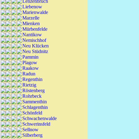
Lenzenbruch
Liebenow
Marienwalde
Marzelle
Mienken
Mürbenfelde
Nantikow
Nemischhof
Neu Klücken
Neu Stüdnitz
Pammin
Plagow
Raakow
Radun
Regenthin
Rietzig
Röstenberg
Rohrbeck
Sammenthin
Schlagenthin
Schönfeld
Schwachenwalde
Schwerinsfeld
Sellnow
Silberberg