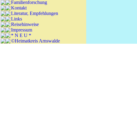
Familienforschung
Kontakt
Literatur, Empfehlungen
Links
Reisehinweise
Impressum
* N E U *
©Heimatkreis Arnswalde