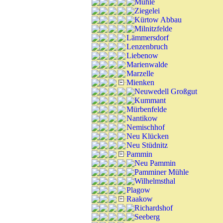
Mühle
Ziegelei
Kürtow Abbau
Milnitzfelde
Lämmersdorf
Lenzenbruch
Liebenow
Marienwalde
Marzelle
Mienken
Neuwedell Großgut
Kummant
Mürbenfelde
Nantikow
Nemischhof
Neu Klücken
Neu Stüdnitz
Pammin
Neu Pammin
Pamminer Mühle
Wilhelmsthal
Plagow
Raakow
Richardshof
Seeberg