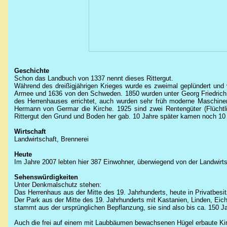
Geschichte
Schon das Landbuch von 1337 nennt dieses Rittergut.
Während des dreißigjährigen Krieges wurde es zweimal geplündert und v
Armee und 1636 von den Schweden. 1850 wurden unter Georg Friedric
des Herrenhauses errichtet, auch wurden sehr früh moderne Maschine
Hermann von Germar die Kirche.
1925 sind zwei Rentengüter (Flüchtl
Rittergut den Grund und Boden her gab. 10 Jahre später kamen noch 10 w
Wirtschaft
Landwirtschaft, Brennerei
Heute
Im Jahre 2007 lebten hier 387 Einwohner, überwiegend von der Landwirts
Sehenswürdigkeiten
Unter Denkmalschutz stehen:
Das Herrenhaus aus der Mitte des 19. Jahrhunderts, heute in Privatbesit
Der Park aus der Mitte des 19. Jahrhunderts mit Kastanien, Linden, Ei
stammt aus der ursprünglichen Bepflanzung, sie sind also bis ca. 150 Ja
Auch die frei auf einem mit Laubbäumen bewachsenen Hügel erbaute Ki