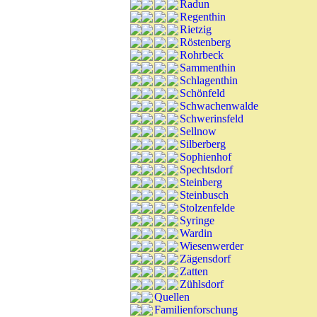
Radun
Regenthin
Rietzig
Röstenberg
Rohrbeck
Sammenthin
Schlagenthin
Schönfeld
Schwachenwalde
Schwerinsfeld
Sellnow
Silberberg
Sophienhof
Spechtsdorf
Steinberg
Steinbusch
Stolzenfelde
Syringe
Wardin
Wiesenwerder
Zägensdorf
Zatten
Zühlsdorf
Quellen
Familienforschung