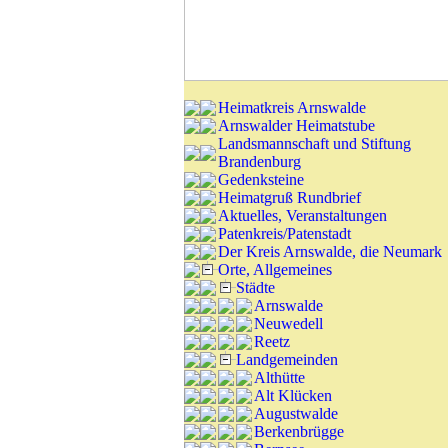
Heimatkreis Arnswalde
Arnswalder Heimatstube
Landsmannschaft und Stiftung
Brandenburg
Gedenksteine
Heimatgruß Rundbrief
Aktuelles, Veranstaltungen
Patenkreis/Patenstadt
Der Kreis Arnswalde, die Neumark
Orte, Allgemeines
Städte
Arnswalde
Neuwedell
Reetz
Landgemeinden
Althütte
Alt Klücken
Augustwalde
Berkenbrügge