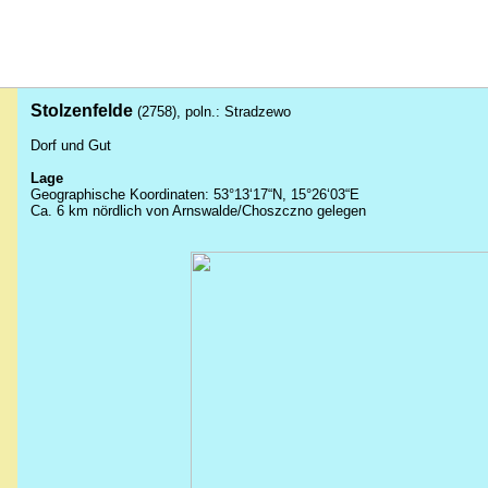
Stolzenfelde
(2758), poln.:
Stradzewo
Dorf und Gut
Lage
Geographische Koordinaten: 53°13‘17“N, 15°26‘03“E
Ca. 6 km nördlich von Arnswalde/Choszczno gelegen