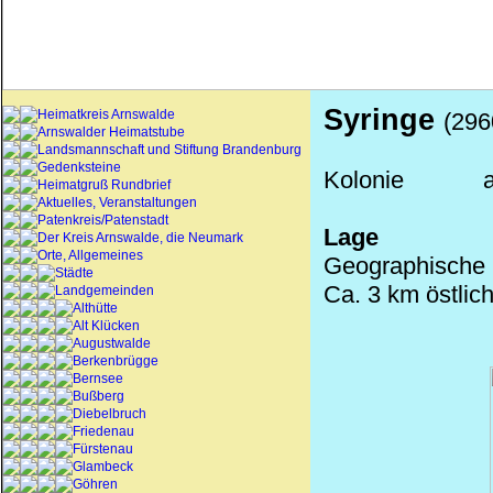
Syringe
Heimatkreis Arnswalde
(296
Arnswalder Heimatstube
Landsmannschaft und Stiftung Brandenburg
Gedenksteine
Kolonie
Heimatgruß Rundbrief
Aktuelles, Veranstaltungen
Patenkreis/Patenstadt
Lage
Der Kreis Arnswalde, die Neumark
Orte, Allgemeines
Geographische 
Städte
Ca. 3 km östlic
Landgemeinden
Althütte
Alt Klücken
Augustwalde
Berkenbrügge
Bernsee
Bußberg
Diebelbruch
Friedenau
Fürstenau
Glambeck
Göhren