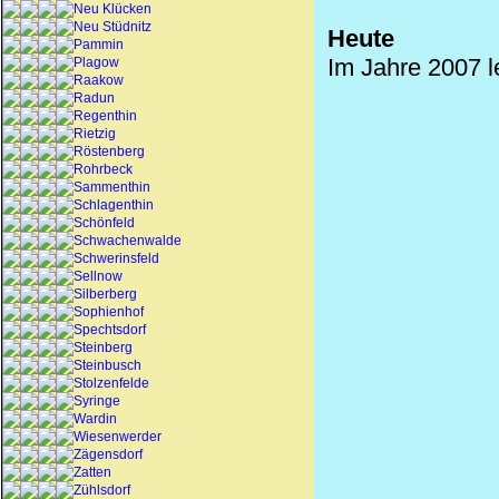
Neu Klücken
Neu Stüdnitz
Heute
Pammin
Im Jahre 2007 l
Plagow
Raakow
Radun
Regenthin
Rietzig
Röstenberg
Rohrbeck
Sammenthin
Schlagenthin
Schönfeld
Schwachenwalde
Schwerinsfeld
Sellnow
Silberberg
Sophienhof
Spechtsdorf
Steinberg
Steinbusch
Stolzenfelde
Syringe
Wardin
Wiesenwerder
Zägensdorf
Zatten
Zühlsdorf