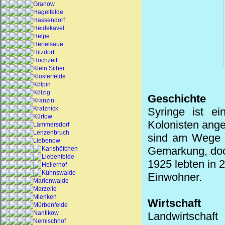
Granow
Hagelfelde
Hassendorf
Heidekavel
Helpe
Hertelsaue
Hitzdorf
Hochzeit
Klein Silber
Klosterfelde
Kölpin
Kölzig
Geschichte
Kranzin
Kratznick
Syringe ist e
Kürtow
Kolonisten ange
Lämmersdorf
Lenzenbruch
sind am Wege e
Liebenow
Gemarkung, doch
Karlshöfchen
Liebenfelde
1925 lebten in 
Hellerhof
Kühnswalde
Einwohner.
Marienwalde
Marzelle
Mienken
Wirtschaft
Mürbenfelde
Nantikow
Landwirtschaft
Nemischhof