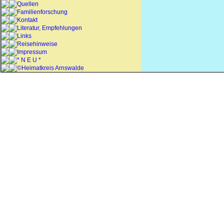
Quellen
Familienforschung
Kontakt
Literatur, Empfehlungen
Links
Reisehinweise
Impressum
* N E U *
©Heimatkreis Arnswalde