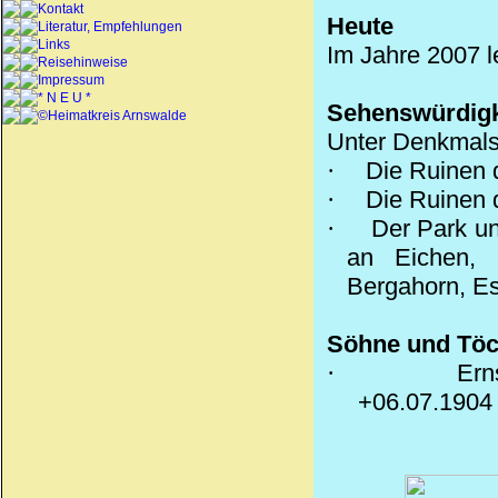
Kontakt
Heute
Literatur, Empfehlungen
Links
Im Jahre 2007 l
Reisehinweise
Impressum
* N E U *
Sehenswürdigk
©Heimatkreis Arnswalde
Unter Denkmals
·
Die Ruinen 
·
Die Ruinen d
·
Der Park u
an Eichen, 
Bergahorn, E
Söhne und Töc
·
Ern
+06.07.
1904 