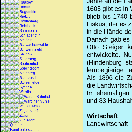
Jahre an die Fam
Raakow
Radun
1605 gibt es in
Regenthin
blieb bis 1740 
Rietzig
Röstenberg
Fiskus, der es 
Rohrbeck
in die Hände de
Sammenthin
Schlagenthin
Danach gab es e
Schönfeld
Schwachenwalde
Otto Steiger 
Schwerinsfeld
entwickelte. N
Sellnow
Silberberg
(Hindenburg s
Sophienhof
Spechtsdorf
lernbegierige La
Steinberg
Als 1896 die Zu
Steinbusch
Stolzenfelde
die Landwirtsch
Syringe
Im ehemaligen
Wardin
Wardin Bahnhof
und 83 Haushal
Wardiner Mühle
Wiesenwerder
Zägensdorf
Wirtschaft
Zatten
Zühlsdorf
Landwirtschaft
Quellen
Familienforschung