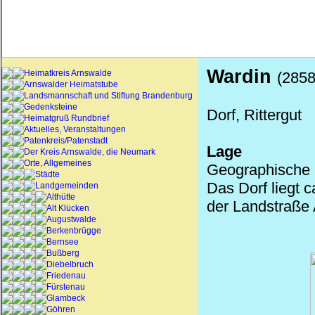
Wardin
Heimatkreis Arnswalde
(2858
Arnswalder Heimatstube
Landsmannschaft und Stiftung Brandenburg
Gedenksteine
Dorf, Rittergut
Heimatgruß Rundbrief
Aktuelles, Veranstaltungen
Patenkreis/Patenstadt
Lage
Der Kreis Arnswalde, die Neumark
Orte, Allgemeines
Geographische 
Städte
Das Dorf liegt 
Landgemeinden
Althütte
der Landstraße
Alt Klücken
Augustwalde
Berkenbrügge
Bernsee
Bußberg
Diebelbruch
Friedenau
Fürstenau
Glambeck
Göhren