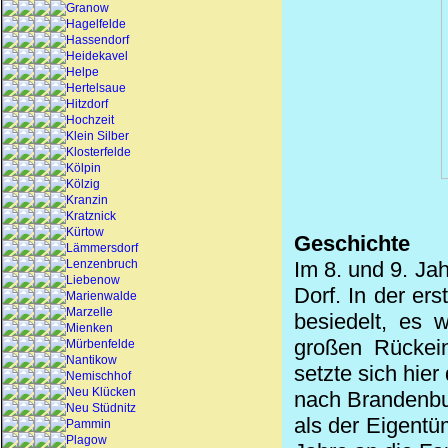
Granow
Hagelfelde
Hassendorf
Heidekavel
Helpe
Hertelsaue
Hitzdorf
Hochzeit
Klein Silber
Klosterfelde
Kölpin
Kölzig
Kranzin
Kratznick
Kürtow
Geschichte
Lämmersdorf
Lenzenbruch
Im 8. und 9.
Jah
Liebenow
Dorf. In der er
Marienwalde
Marzelle
besiedelt
, es w
Mienken
großen Rückein
Mürbenfelde
Nantikow
setzte sich hier
Nemischhof
Neu Klücken
nach Brandenbu
Neu Stüdnitz
als der Eigentü
Pammin
Plagow