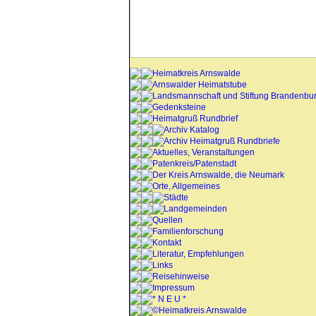
Heimatkreis Arnswalde
Arnswalder Heimatstube
Landsmannschaft und Stiftung Brandenbu
Gedenksteine
Heimatgruß Rundbrief
Archiv Katalog
Archiv Heimatgruß Rundbriefe
Aktuelles, Veranstaltungen
Patenkreis/Patenstadt
Der Kreis Arnswalde, die Neumark
Orte, Allgemeines
Städte
Landgemeinden
Quellen
Familienforschung
Kontakt
Literatur, Empfehlungen
Links
Reisehinweise
Impressum
* N E U *
©Heimatkreis Arnswalde