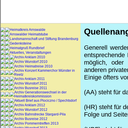
Quellenan
Heimatkreis Arnswalde
Arnswalder Heimatstube
Landsmannschaft und Stiftung Brandenburg
Gedenksteine
Generell werden
Heimatgruß Rundbrief
Aktuelles, Veranstaltungen
entsprechende L
Archiv Anklam 2010
möglich, oder
Archiv Wunstorf 2010
Archiv Heimatreise 2010
anderen private
Archiv Konzert Kammerchor Münster in
Reetz
Einige öfters 
Archiv Anklam 2011
Archiv Wunstorf 2011
Archiv Busreise 2011
(AA) steht für 
Archiv Generationswechsel in der
Heimatkreiskommission
Aktuell Brief aus Plociczno / Spechtsdorf
Archiv Anklam 2012
(HR) steht für 
Archiv Wunstorf 2012
Folge und Seit
Archiv Bahnstrecke Stargard-Pila
Archiv Busreise 2012
Archiv Pommerntreffen 2013