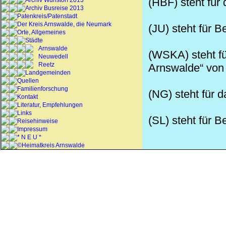
(HBF) steht für
Archiv Wunstorf 2013
Archiv Busreise 2013
Patenkreis/Patenstadt
Der Kreis Arnswalde, die Neumark
(JU) steht für B
Orte, Allgemeines
Städte
Arnswalde
(WSKA) steht fü
Neuwedell
Reetz
Arnswalde“ von
Landgemeinden
Quellen
Familienforschung
(NG) steht für 
Kontakt
Literatur, Empfehlungen
Links
(SL) steht für B
Reisehinweise
Impressum
* N E U *
©Heimatkreis Arnswalde