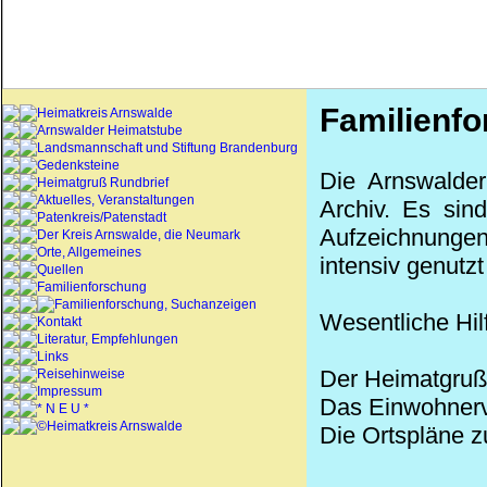
Familienf
Heimatkreis Arnswalde
Arnswalder Heimatstube
Landsmannschaft und Stiftung Brandenburg
Gedenksteine
Die Arnswalder
Heimatgruß Rundbrief
Aktuelles, Veranstaltungen
Archiv. Es sin
Patenkreis/Patenstadt
Aufzeichnungen
Der Kreis Arnswalde, die Neumark
Orte, Allgemeines
intensiv genutz
Quellen
Familienforschung
Familienforschung, Suchanzeigen
Wesentliche Hilf
Kontakt
Literatur, Empfehlungen
Links
Der Heimatgruß 
Reisehinweise
Impressum
Das Einwohnerv
* N E U *
©Heimatkreis Arnswalde
Die Ortspläne z