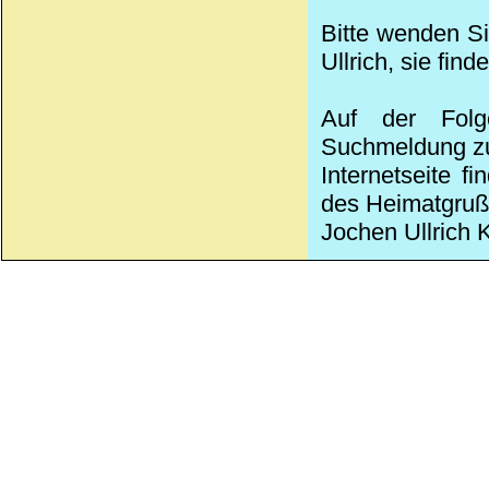
Bitte wenden Si
Ullrich, sie find
Auf der Folg
Suchmeldung zu 
Internetseite f
des Heimatgruß-
Jochen Ullrich K