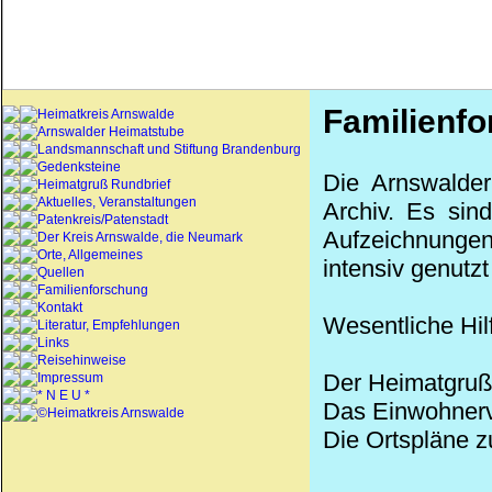
Familienf
Heimatkreis Arnswalde
Arnswalder Heimatstube
Landsmannschaft und Stiftung Brandenburg
Gedenksteine
Die Arnswalder
Heimatgruß Rundbrief
Aktuelles, Veranstaltungen
Archiv. Es sin
Patenkreis/Patenstadt
Aufzeichnungen
Der Kreis Arnswalde, die Neumark
Orte, Allgemeines
intensiv genutz
Quellen
Familienforschung
Kontakt
Wesentliche Hilf
Literatur, Empfehlungen
Links
Reisehinweise
Der Heimatgruß 
Impressum
* N E U *
Das Einwohnerv
©Heimatkreis Arnswalde
Die Ortspläne z