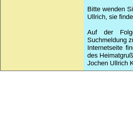
Bitte wenden Si
Ullrich, sie find
Auf der Folg
Suchmeldung zu 
Internetseite f
des Heimatgruß-
Jochen Ullrich K