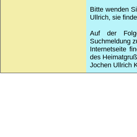
Bitte wenden Si
Ullrich, sie find
Auf der Folg
Suchmeldung zu 
Internetseite f
des Heimatgruß-
Jochen Ullrich K