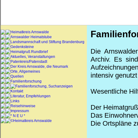
Familienf
Heimatkreis Arnswalde
Arnswalder Heimatstube
Landsmannschaft und Stiftung Brandenburg
Gedenksteine
Die Arnswalder
Heimatgruß Rundbrief
Aktuelles, Veranstaltungen
Archiv. Es sin
Patenkreis/Patenstadt
Aufzeichnungen
Der Kreis Arnswalde, die Neumark
Orte, Allgemeines
intensiv genutz
Quellen
Familienforschung
Familienforschung, Suchanzeigen
Wesentliche Hilf
Kontakt
Literatur, Empfehlungen
Links
Der Heimatgruß 
Reisehinweise
Impressum
Das Einwohnerv
* N E U *
©Heimatkreis Arnswalde
Die Ortspläne z