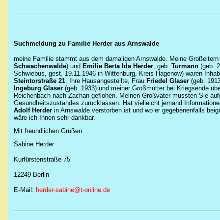
Suchmeldung zu Familie Herder aus
Arnswalde
meine Familie stammt aus dem damaligen Arnswalde. Meine Großelter
Schwachenwalde
) und
Emilie Berta Ida Herder
, geb.
Turmann
(geb. 2
Schwiebus, gest. 19.11.1946 in Wittenburg, Kreis Hagenow) waren Inhab
Steintorstraße 21
. Ihre Hausangestellte, Frau
Friedel Glaser
(geb. 1913
Ingeburg Glaser
(geb. 1933) und meiner Großmutter bei Kriegsende über
Reichenbach nach Zachan geflohen. Meinen Großvater mussten Sie auf
Gesundheitszustandes zurücklassen. Hat vielleicht jemand Information
Adolf Herder
in Arnswalde verstorben ist und wo er gegebenenfalls beig
wäre ich Ihnen sehr dankbar.
Mit freundlichen Grüßen
Sabine Herder
Kurfürstenstraße 75
12249 Berlin
E-Mail:
herder-sabine@t-online.de