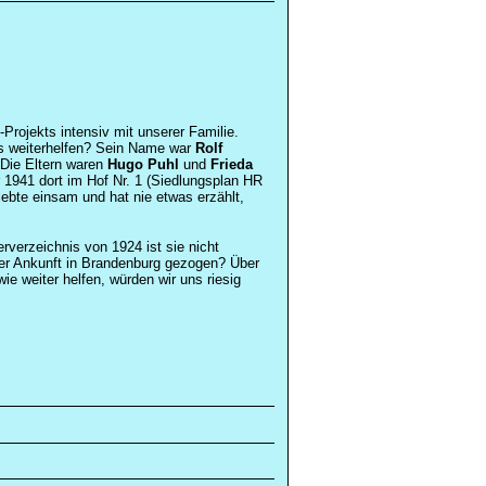
rojekts intensiv mit unserer Familie.
ns weiterhelfen? Sein Name war
Rolf
Die Eltern waren
Hugo Puhl
und
Frieda
r 1941 dort im Hof Nr. 1 (Siedlungsplan HR
lebte einsam und hat nie etwas erzählt,
verzeichnis von 1924 ist sie nicht
er Ankunft in Brandenburg gezogen? Über
e weiter helfen, würden wir uns riesig