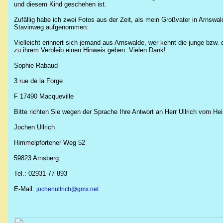
und diesem Kind geschehen ist.
Zufällig habe ich zwei Fotos aus der Zeit, als mein Großvater in Arnswal
Stavinweg aufgenommen:
Vielleicht erinnert sich jemand aus Arnswalde, wer kennt die junge bzw. 
zu ihrem Verbleib einen Hinweis geben. Vielen Dank!
Sophie Rabaud
3 rue de la Forge
F 17490 Macqueville
Bitte richten Sie wegen der Sprache Ihre Antwort an Herr Ullrich vom Hei
Jochen Ullrich
Himmelpfortener Weg 52
59823 Arnsberg
Tel.: 02931-77 893
E-Mail
:
jochenullrich@gmx.net