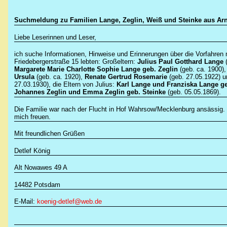
Suchmeldung zu Familien Lange, Zeglin, Weiß und Steinke aus Ar
Liebe Leserinnen und Leser,
ich suche Informationen, Hinweise und Erinnerungen über die Vorfahren m
Friedebergerstraße 15 lebten: Großeltern:
Julius Paul Gotthard
Lange
Margarete Marie Charlotte Sophie Lange geb.
Zeglin
(geb. ca. 1900),
Ursula
(geb. ca. 1920),
Renate Gertrud Rosemarie
(geb. 27.05.1922) 
27.03.1930), die Eltern von Julius:
Karl Lange und Franziska Lange ge
Johannes Zeglin und Emma Zeglin geb. Steinke
(geb. 05.05.1869).
Die Familie war nach der Flucht in Hof Wahrsow/Mecklenburg ansässig. 
mich freuen.
Mit freundlichen Grüßen
Detlef König
Alt Nowawes 49 A
14482 Potsdam
E-Mail:
koenig-detlef@web.de