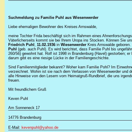
Suchmeldung zu Familie Puhl aus Wiesenwerder
Liebe ehemaligen Bewohner des Kreises Arnswalde,
meine Tochter Frida beschäftigt sich im Rahmen eines Ahnenforschungs-P
Väterlicherseits kommt sie bei Ihrem Uropa ins Stocken. Können Sie u
Friedrich Puhl
,
11.02.1936
in
Wiesenwerder
Kreis Arnswalde geboren. 
Puhl
(geb. auch Puhl). Es wird berichtet, dass Familie Puhl bis ungefäh
260/56) gewohnt hat. Rolf ist 1998 in Brandenburg (Havel) gestorben; er 
darum gibt es eine riesige Lücke in der Familiengeschichte.
Sind Familienmitglieder bekannt? Woher kam Familie Pohl? Im Einwohner
verzeichnet. Wohin ist sie nach dem Verlassen von Wiesenwerder und d
alle Hinweise von den Lesern vom Heimatgruß-Rundbrief, die uns irgendwi
freuen.
Mit freundlichem Gruß
Keven Puhl
Am Sonneneck 17
14776 Brandenburg
E-Mail:
kevenpuhl@yahoo.de