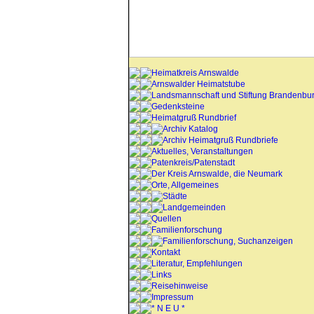
Heimatkreis Arnswalde
Arnswalder Heimatstube
Landsmannschaft und Stiftung Brandenbu
Gedenksteine
Heimatgruß Rundbrief
Archiv Katalog
Archiv Heimatgruß Rundbriefe
Aktuelles, Veranstaltungen
Patenkreis/Patenstadt
Der Kreis Arnswalde, die Neumark
Orte, Allgemeines
Städte
Landgemeinden
Quellen
Familienforschung
Familienforschung, Suchanzeigen
Kontakt
Literatur, Empfehlungen
Links
Reisehinweise
Impressum
* N E U *