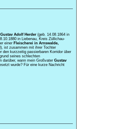
n
Gustav Adolf Herder
(geb. 14.08.1864 in
8.10.1880 in Liebenau, Kreis Züllichau-
er einer
Fleischerei in Arnswalde,
), ist zusammen mit ihrer Tochter
 den kurzzeitig passierbaren Korridor über
grund seines schlechten
en darüber, wann mein Großvater
Gustav
esetzt wurde? Für eine kurze Nachricht