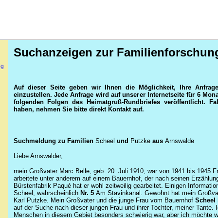
Suchanzeigen zur Familienforschun
rg
Auf dieser Seite geben wir Ihnen die Möglichkeit, Ihre Anfrag
einzustellen. Jede Anfrage wird auf unserer Internetseite für 6 Mon
folgenden Folgen des Heimatgruß-Rundbriefes veröffentlicht. F
haben, nehmen Sie bitte direkt Kontakt auf.
Suchmeldung zu Familien
Scheel
und
Putzke
aus
Arnswalde
Liebe Arnswalder,
mein Großvater
Marc Belle
, geb. 20. Juli 1910, war von 1941 bis 1945
F
arbeitete unter anderem auf einem
Bauernhof
, der nach seinen Erzählu
Bürstenfabrik Paqué hat er wohl zeitweilig gearbeitet. Einigen Informati
Scheel
, wahrscheinlich
Nr. 5
Am Stavinkanal
. Gewohnt hat mein Großv
Karl Putzke
. Mein Großvater und die junge Frau vom Bauernhof
Scheel
auf der Suche nach dieser jungen Frau und ihrer Tochter, meiner Tante. 
Menschen in diesem Gebiet besonders schwierig war, aber ich möchte wi