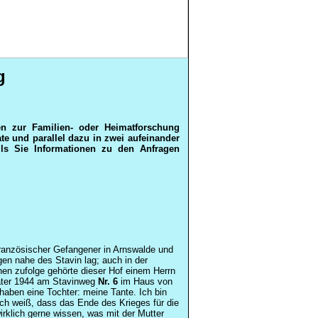
g
en zur Familien- oder Heimatforschung
ate und parallel dazu in zwei aufeinander
alls Sie Informationen zu den Anfragen
ranzösischer Gefangener
in
Arnswalde
und
ngen nahe des
Stavin
lag; auch in der
onen zufolge gehörte dieser Hof einem Herrn
ater 1944 am
Stavinweg
Nr. 6
im Haus von
haben eine Tochter: meine Tante. Ich bin
Ich weiß, dass das Ende des Krieges für die
rklich gerne wissen, was mit der Mutter