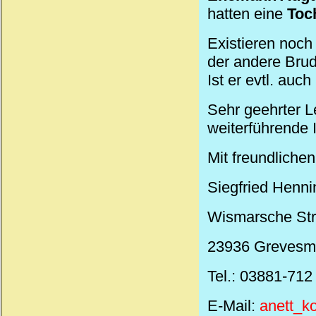
hatten eine
Toc
Existieren noch
der andere Brud
Ist er evtl. au
Sehr geehrter L
weiterführende I
Mit freundliche
Siegfried Henni
Wismarsche St
23936 Grevesm
Tel.: 03881-712
E-Mail:
anett_k