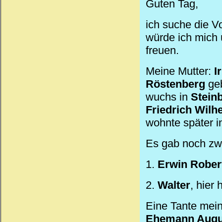
Guten Tag,
ich suche die V
würde ich mich
freuen.
Meine Mutter:
I
Röstenberg
geb
wuchs in
Stein
Friedrich
Wilh
wohnte später 
Es gab noch zwe
1.
Erwin Rober
2.
Walter
, hier
Eine Tante mein
Ehemann August