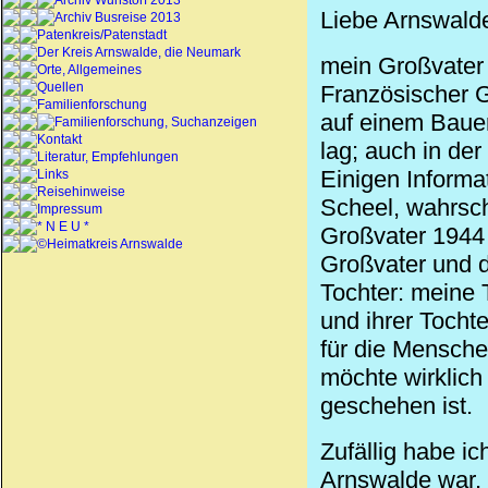
Archiv Wunstorf 2013
Liebe Arnswalde
Archiv Busreise 2013
Patenkreis/Patenstadt
Der Kreis Arnswalde, die Neumark
mein Großvate
Orte, Allgemeines
Quellen
Französischer 
Familienforschung
auf einem
Baue
Familienforschung, Suchanzeigen
Kontakt
lag; auch in der
Literatur, Empfehlungen
Einigen Informa
Links
Reisehinweise
Scheel
, wahrsc
Impressum
* N E U *
Großvater 194
©Heimatkreis Arnswalde
Großvater und 
Tochter: meine 
und ihrer Tocht
für die Mensche
möchte wirklich
geschehen ist.
Zufällig habe ic
Arnswalde war,