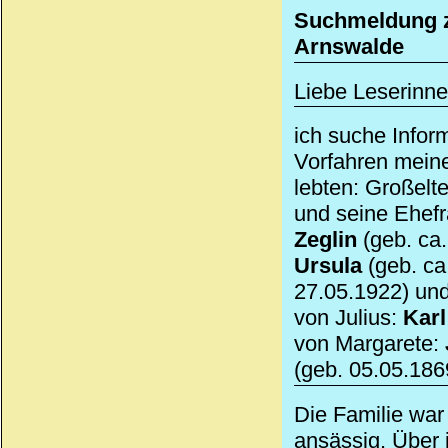
Suchmeldung zu
Arnswalde
Liebe Leserinne
ich suche Infor
Vorfahren meine
lebten: Großelt
und seine Ehef
Zeglin
(geb. ca.
Ursula
(geb. ca
27.05.1922) un
von Julius:
Karl
von Margarete:
(geb. 05.05.186
Die Familie war
ansässig. Über 