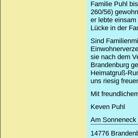
Familie Puhl bi
260/56) gewohnt
er lebte einsam 
Lücke in der Fa
Sind Familienmi
Einwohnerverzei
sie nach dem V
Brandenburg ge
Heimatgruß-Rund
uns riesig freue
Mit freundliche
Keven Puhl
Am Sonneneck 
14776 Branden