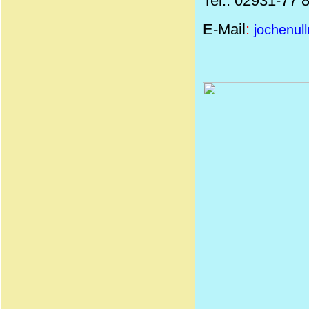
Tel.: 02931-77 
E-Mail
:
jochenul