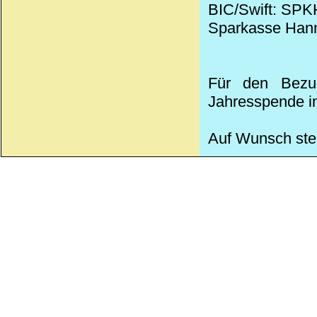
BIC/Swift: SP
Sparkasse Han
Für den Bezug
Jahresspende in
Auf Wunsch stel