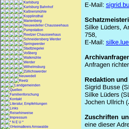
Karlsburg
E-Mail:
sigrid.
Karlsburg Bahnhof
Kaßnersmühle
Kopplinsthal
Schatzmeisteri
Marienberg
Neuwedeller Chausseehaus
Silke Lüders, A
Pumpstation
758,
Reetzer Chausseehaus
Schneidersberg Werder
E-Mail:
silke.lu
Springwerder
Stadtziegelei
Voßberg
Archivanfrage
Walkmühle
Werder
Anfragen richte
Wilhelmsburg
Züllichswerder
Neuwedell
Redaktion und
Reetz
Landgemeinden
Sigrid Busse (S
Quellen
Silke Lüders (SL
Familienforschung
Kontakt
Jochen Ullrich 
Literatur, Empfehlungen
Links
Reisehinweise
Zuschriften u
Impressum
* N E U *
eine dieser Adr
©Heimatkreis Arnswalde