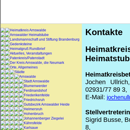
Kontakte
Heimatkreis Arnswalde
Arnswalder Heimatstube
Landsmannschaft und Stiftung Brandenburg
Gedenksteine
Heimatkr
Heimatgruß Rundbrief
Aktuelles, Veranstaltungen
Heimatstub
Patenkreis/Patenstadt
Der Kreis Arnswalde, die Neumark
Orte, Allgemeines
Städte
Heimatkreisbet
Arnswalde
Jochen Ullric
Stadt Arnswalde
Blumenwerder
02931/77 89 3,
Ferdinandshof
Friederikenfelde
E-Mail:
jochenul
Friedrichsruh
Gutsbezirk Arnswalder Heide
Helmersruh
Stellvertreterin
Hohenbruch
Sigrid Busse, B
Johannenberger Ziegelei
Kähnsfelde
8,
Karlsaue