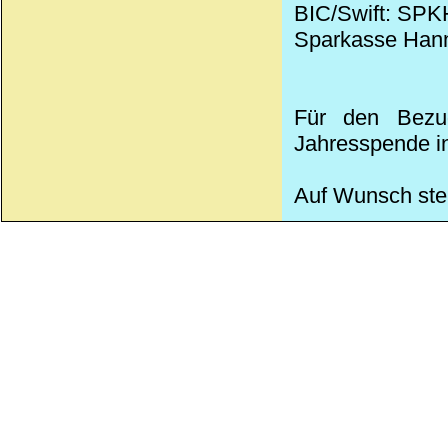
BIC/Swift: SP
Sparkasse Han
Für den Bezug
Jahresspende in
Auf Wunsch stel