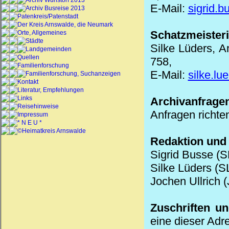
Archiv Wunstorf 2013
E-Mail:
sigrid.
Archiv Busreise 2013
Patenkreis/Patenstadt
Der Kreis Arnswalde, die Neumark
Schatzmeisteri
Orte, Allgemeines
Städte
Silke Lüders, A
Landgemeinden
Quellen
758,
Familienforschung
E-Mail:
silke.lu
Familienforschung, Suchanzeigen
Kontakt
Literatur, Empfehlungen
Links
Archivanfrage
Reisehinweise
Anfragen richte
Impressum
* N E U *
©Heimatkreis Arnswalde
Redaktion und
Sigrid Busse (S
Silke Lüders (SL
Jochen Ullrich 
Zuschriften u
eine dieser Adr