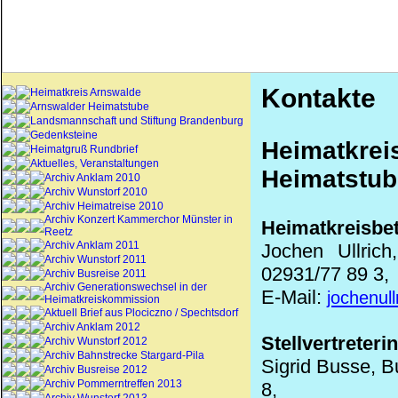
Kontakte
Heimatkreis Arnswalde
Arnswalder Heimatstube
Landsmannschaft und Stiftung Brandenburg
Gedenksteine
Heimatkr
Heimatgruß Rundbrief
Aktuelles, Veranstaltungen
Heimatstub
Archiv Anklam 2010
Archiv Wunstorf 2010
Archiv Heimatreise 2010
Archiv Konzert Kammerchor Münster in
Heimatkreisbet
Reetz
Archiv Anklam 2011
Jochen Ullric
Archiv Wunstorf 2011
02931/77 89 3,
Archiv Busreise 2011
Archiv Generationswechsel in der
E-Mail:
jochenul
Heimatkreiskommission
Aktuell Brief aus Plociczno / Spechtsdorf
Archiv Anklam 2012
Stellvertreterin
Archiv Wunstorf 2012
Archiv Bahnstrecke Stargard-Pila
Sigrid Busse, B
Archiv Busreise 2012
Archiv Pommerntreffen 2013
8,