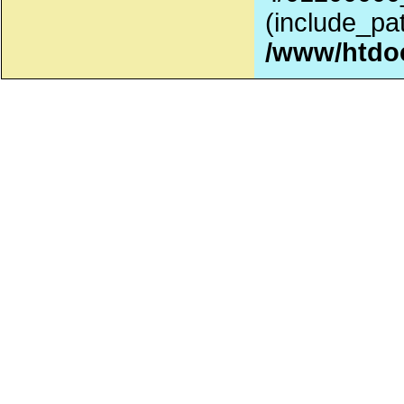
(include_pat
/www/htdo