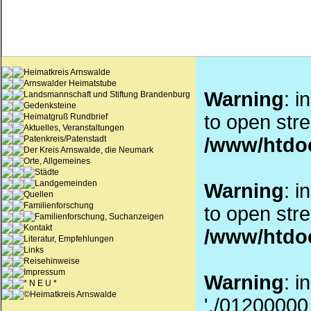
Heimatkreis Arnswalde
Arnswalder Heimatstube
Warning
: i
Landsmannschaft und Stiftung Brandenburg
Gedenksteine
to open stre
Heimatgruß Rundbrief
Aktuelles, Veranstaltungen
Patenkreis/Patenstadt
/www/htdo
Der Kreis Arnswalde, die Neumark
Orte, Allgemeines
Städte
Landgemeinden
Warning
: i
Quellen
Familienforschung
to open stre
Familienforschung, Suchanzeigen
Kontakt
/www/htdo
Literatur, Empfehlungen
Links
Reisehinweise
Impressum
Warning
: i
* N E U *
©Heimatkreis Arnswalde
'./01200000_