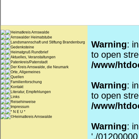
Heimatkreis Arnswalde
Arnswalder Heimatstube
Warning
: i
Landsmannschaft und Stiftung Brandenburg
Gedenksteine
to open stre
Heimatgruß Rundbrief
Aktuelles, Veranstaltungen
Patenkreis/Patenstadt
/www/htdo
Der Kreis Arnswalde, die Neumark
Orte, Allgemeines
Quellen
Familienforschung
Warning
: i
Kontakt
Literatur, Empfehlungen
to open stre
Links
Reisehinweise
/www/htdo
Impressum
* N E U *
©Heimatkreis Arnswalde
Warning
: i
'./01200000_