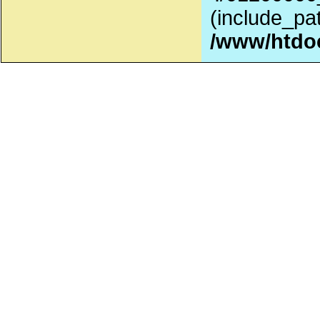
(include_pat
/www/htdo