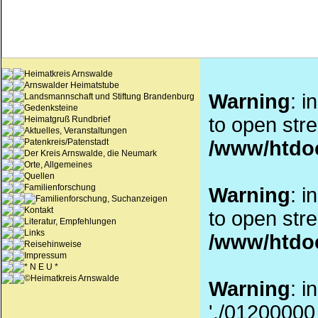
Heimatkreis Arnswalde
Arnswalder Heimatstube
Warning
: i
Landsmannschaft und Stiftung Brandenburg
Gedenksteine
to open stre
Heimatgruß Rundbrief
Aktuelles, Veranstaltungen
Patenkreis/Patenstadt
/www/htdo
Der Kreis Arnswalde, die Neumark
Orte, Allgemeines
Quellen
Familienforschung
Warning
: i
Familienforschung, Suchanzeigen
Kontakt
to open stre
Literatur, Empfehlungen
Links
/www/htdo
Reisehinweise
Impressum
* N E U *
©Heimatkreis Arnswalde
Warning
: i
'./01200000_