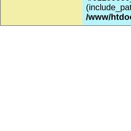
(include_pat
/www/htdo