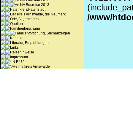
Archiv Wunstorf 2013
Archiv Busreise 2013
(include_pat
Patenkreis/Patenstadt
Der Kreis Arnswalde, die Neumark
/www/htdo
Orte, Allgemeines
Quellen
Familienforschung
Familienforschung, Suchanzeigen
Kontakt
Literatur, Empfehlungen
Links
Reisehinweise
Impressum
* N E U *
©Heimatkreis Arnswalde