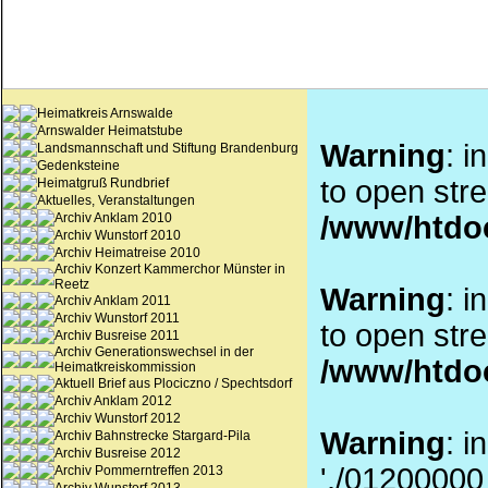
Heimatkreis Arnswalde
Arnswalder Heimatstube
Warning
: i
Landsmannschaft und Stiftung Brandenburg
Gedenksteine
to open stre
Heimatgruß Rundbrief
Aktuelles, Veranstaltungen
Archiv Anklam 2010
/www/htdo
Archiv Wunstorf 2010
Archiv Heimatreise 2010
Archiv Konzert Kammerchor Münster in
Reetz
Warning
: i
Archiv Anklam 2011
Archiv Wunstorf 2011
to open stre
Archiv Busreise 2011
Archiv Generationswechsel in der
/www/htdo
Heimatkreiskommission
Aktuell Brief aus Plociczno / Spechtsdorf
Archiv Anklam 2012
Archiv Wunstorf 2012
Warning
: i
Archiv Bahnstrecke Stargard-Pila
Archiv Busreise 2012
'./01200000_
Archiv Pommerntreffen 2013