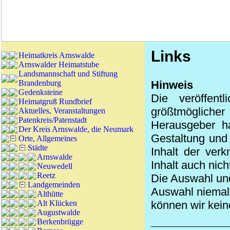
Links
Heimatkreis Arnswalde
Arnswalder Heimatstube
Landsmannschaft und Stiftung
Brandenburg
Hinweis
Gedenksteine
Die veröffen
Heimatgruß Rundbrief
größtmöglicher
Aktuelles, Veranstaltungen
Patenkreis/Patenstadt
Herausgeber ha
Der Kreis Arnswalde, die Neumark
Gestaltung und d
Orte, Allgemeines
Städte
Inhalt der ver
Arnswalde
Inhalt auch nich
Neuwedell
Reetz
Die Auswahl und
Landgemeinden
Auswahl niemals
Althütte
Alt Klücken
können wir kein
Augustwalde
Berkenbrügge