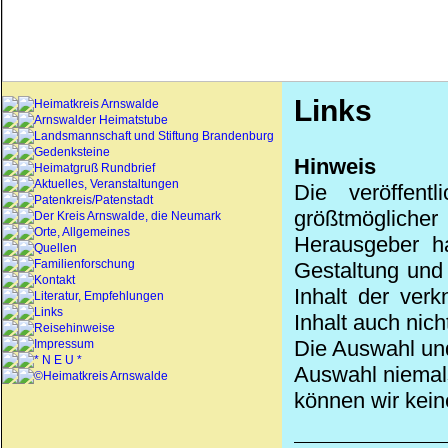
Links
Heimatkreis Arnswalde
Arnswalder Heimatstube
Landsmannschaft und Stiftung Brandenburg
Gedenksteine
Hinweis
Heimatgruß Rundbrief
Aktuelles, Veranstaltungen
Die veröffen
Patenkreis/Patenstadt
größtmöglicher
Der Kreis Arnswalde, die Neumark
Orte, Allgemeines
Herausgeber ha
Quellen
Familienforschung
Gestaltung und d
Kontakt
Inhalt der ver
Literatur, Empfehlungen
Links
Inhalt auch nich
Reisehinweise
Die Auswahl und
Impressum
* N E U *
Auswahl niemals
©Heimatkreis Arnswalde
können wir kein