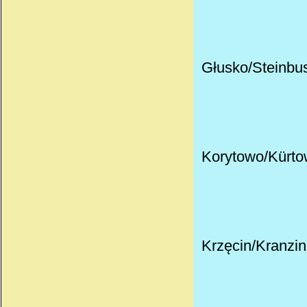
Głusko/Steinbus
Korytowo
/
Kürto
Krzęcin/Kranzin