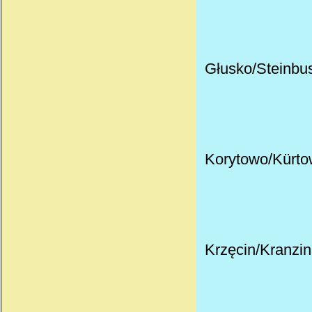
Głusko/Steinbus
Korytowo
/
Kürto
Krzęcin/Kranzin