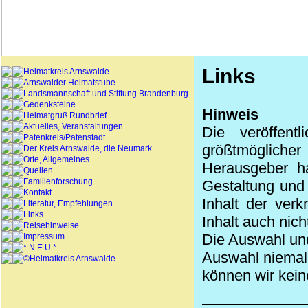
Links
Heimatkreis Arnswalde
Arnswalder Heimatstube
Landsmannschaft und Stiftung Brandenburg
Gedenksteine
Hinweis
Heimatgruß Rundbrief
Aktuelles, Veranstaltungen
Die veröffen
Patenkreis/Patenstadt
größtmöglicher
Der Kreis Arnswalde, die Neumark
Orte, Allgemeines
Herausgeber ha
Quellen
Familienforschung
Gestaltung und d
Kontakt
Inhalt der ver
Literatur, Empfehlungen
Links
Inhalt auch nich
Reisehinweise
Die Auswahl und
Impressum
* N E U *
Auswahl niemals
©Heimatkreis Arnswalde
können wir kein