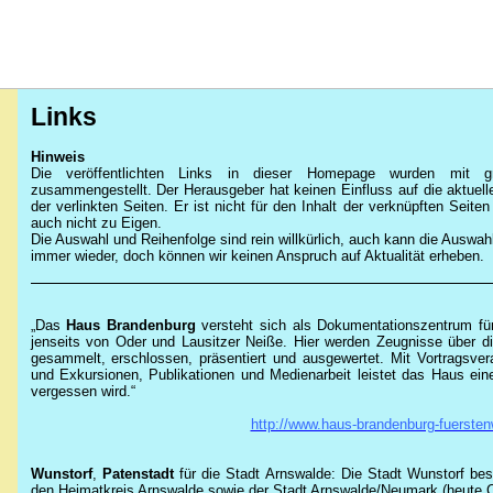
Links
Hinweis
Die veröffentlichten Links in dieser Homepage wurden mit grö
zusammengestellt. Der Herausgeber hat keinen Einfluss auf die aktuell
der verlinkten Seiten. Er ist nicht für den Inhalt der verknüpften Seite
auch nicht zu Eigen.
Die Auswahl und Reihenfolge sind rein willkürlich, auch kann die Auswahl
immer wieder, doch können wir keinen Anspruch auf Aktualität erheben.
„Das
Haus Brandenburg
versteht sich als Dokumentationszentrum fü
jenseits von Oder und Lausitzer Neiße. Hier werden Zeugnisse über di
gesammelt, erschlossen, präsentiert und ausgewertet. Mit Vortragsver
und Exkursionen, Publikationen und Medienarbeit leistet das Haus ein
vergessen wird.“
http://www.haus-brandenburg-fuersten
Wunstorf
,
Patenstadt
für die Stadt Arnswalde: Die Stadt Wunstorf bes
den Heimatkreis Arnswalde sowie der Stadt Arnswalde/Neumark (heute 