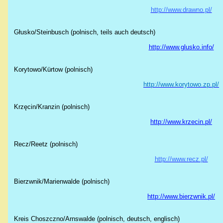
http://www.drawno.pl/
Głusko/Steinbusch (polnisch, teils auch deutsch)
http://www.glusko.info/
Korytowo
/
Kürtow
(polnisch)
http://www.korytowo.zp.pl/
Krzęcin/Kranzin (polnisch)
http://www.krzecin.pl/
Recz/Reetz (polnisch)
http://www.recz.pl/
Bierzwnik/Marienwalde (polnisch)
http://www.bierzwnik.pl/
Kreis Choszczno/Arnswalde (polnisch, deutsch, englisch)