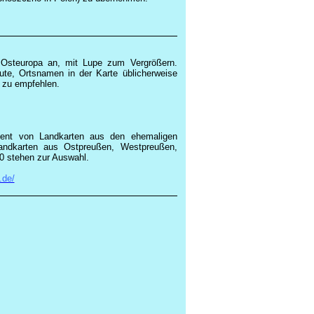
d Osteuropa an, mit Lupe zum Vergrößern.
ute, Ortsnamen in der Karte üblicherweise
d zu empfehlen.
ment von Landkarten aus den ehemaligen
andkarten aus Ostpreußen, Westpreußen,
0 stehen zur Auswahl.
.de/