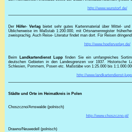
http://www.wunstorf.de/
Der
Höfer- Verlag
bietet sehr gutes Kartenmaterial über Mittel- un
Üblicherweise im Maßstab 1:200.000, mit Ortsnamenregister früher/he
zweisprachig. Auch Reise- Literatur findet man dort. Für Reisen dringen
http://www.hoeferverlag.de/
Beim
Landkartendienst
Lupp
finden Sie ein umfangreiches Sorti
deutschen Gebieten in den Landesgrenzen vor 1937. Historische L
Schlesien, Pommern, Posen etc. Maßstäbe von 1:25.000 bis 1:1.000.00
http://www.landkartendienst-lupp
Städte und Orte im Heimatkreis in Polen
Choszczno/Arnswalde (
polnisch
)
http://www.choszczno.pl/
Drawno/Neuwedell (polnisch)