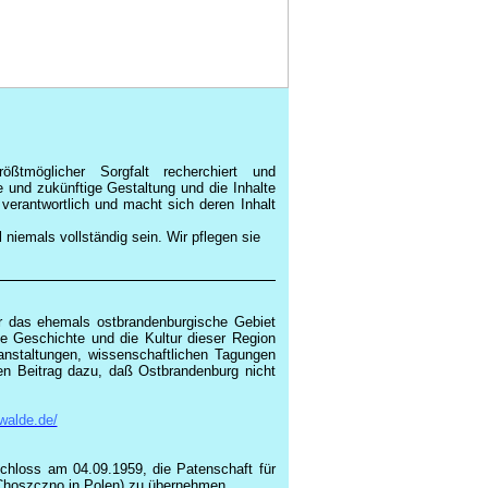
ßtmöglicher Sorgfalt recherchiert und
e und zukünftige Gestaltung und die Inhalte
n verantwortlich und macht sich deren Inhalt
 niemals vollständig sein. Wir pflegen sie
r das ehemals ostbrandenburgische Gebiet
e Geschichte und die Kultur dieser Region
anstaltungen, wissenschaftlichen Tagungen
en Beitrag dazu, daß Ostbrandenburg nicht
walde.de/
chloss am 04.09.1959, die Patenschaft für
Choszczno in Polen) zu übernehmen.