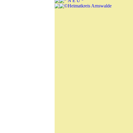
* N E U *
©Heimatkreis Arnswalde