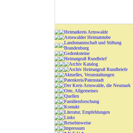
Heimatkreis Arnswalde
Arnswalder Heimatstube
Landsmannschaft und Stiftung
Brandenburg
Gedenksteine
Heimatgruß Rundbrief
Archiv Katalog
Archiv Heimatgruß Rundbriefe
Aktuelles, Veranstaltungen
Patenkreis/Patenstadt
Der Kreis Arnswalde, die Neumark
Orte, Allgemeines
Quellen
Familienforschung
Kontakt
Literatur, Empfehlungen
Links
Reisehinweise
Impressum