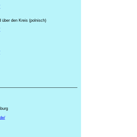
/
d über den Kreis (polnisch)
/
/
nburg
de/