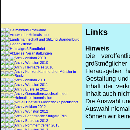
Links
Heimatkreis Arnswalde
Arnswalder Heimatstube
Landsmannschaft und Stiftung Brandenburg
Gedenksteine
Hinweis
Heimatgruß Rundbrief
Aktuelles, Veranstaltungen
Die veröffen
Archiv Anklam 2010
größtmöglicher
Archiv Wunstorf 2010
Archiv Heimatreise 2010
Herausgeber ha
Archiv Konzert Kammerchor Münster in
Reetz
Gestaltung und d
Archiv Anklam 2011
Inhalt der ver
Archiv Wunstorf 2011
Archiv Busreise 2011
Inhalt auch nich
Archiv Generationswechsel in der
Heimatkreiskommission
Die Auswahl und
Aktuell Brief aus Plociczno / Spechtsdorf
Archiv Anklam 2012
Auswahl niemals
Archiv Wunstorf 2012
können wir kein
Archiv Bahnstrecke Stargard-Pila
Archiv Busreise 2012
Archiv Pommerntreffen 2013