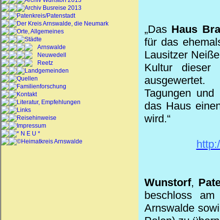
Archiv Wunstorf 2013
Archiv Busreise 2013
Patenkreis/Patenstadt
Der Kreis Arnswalde, die Neumark
„Das
Haus Br
Orte, Allgemeines
für das ehemal
Städte
Arnswalde
Lausitzer Neiße
Neuwedell
Reetz
Kultur dieser
Landgemeinden
ausgewertet. 
Quellen
Familienforschung
Tagungen und E
Kontakt
Literatur, Empfehlungen
das Haus einen
Links
wird.“
Reisehinweise
Impressum
* N E U *
http
©Heimatkreis Arnswalde
Wunstorf
,
Pat
beschloss am 
Arnswalde sowi