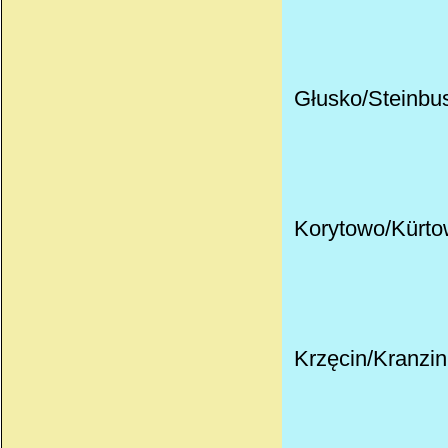
Głusko/Steinbus
Korytowo
/
Kürto
Krzęcin/Kranzin