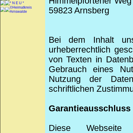
Himmelpfortener Weg
* N E U *
©Heimatkreis
59823 Arnsberg
Arnswalde
Bei dem Inhalt uns
urheberrechtlich ges
von Texten in Datenb
Gebrauch eines Nu
Nutzung der Date
schriftlichen Zustimm
Garantieausschluss
Diese Webseite 