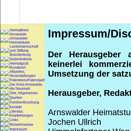
Impressum/Disc
Heimatkreis
Arnswalde
Arnswalder
Heimatstube
Landsmannschaft
und Stiftung
Der Herausgeber a
Brandenburg
Gedenksteine
keinerlei kommerzi
Heimatgruß
Rundbrief
Umsetzung der satz
Aktuelles,
Veranstaltungen
Patenkreis/Patenstadt
Der Kreis Arnswalde,
die Neumark
Herausgeber, Redak
Orte, Allgemeines
Quellen
Familienforschung
Kontakt
Arnswalder Heimatstub
Literatur,
Empfehlungen
Jochen Ullrich
Links
Reisehinweise
Impressum