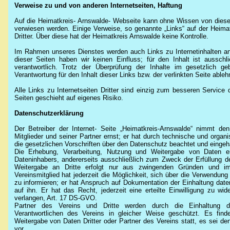
Verweise zu und von anderen Internetseiten, Haftung
Auf die Heimatkreis- Arnswalde- Webseite kann ohne Wissen von diese
verwiesen werden. Einige Verweise, so genannte „Links“ auf der Heimat
Dritter. Über diese hat der Heimatkreis Arnswalde keine Kontrolle.
Im Rahmen unseres Dienstes werden auch Links zu Internetinhalten ande
dieser Seiten haben wir keinen Einfluss; für den Inhalt ist ausschl
verantwortlich. Trotz der Überprüfung der Inhalte im gesetzlich
Verantwortung für den Inhalt dieser Links bzw. der verlinkten Seite ableh
Alle Links zu Internetseiten Dritter sind einzig zum besseren Service 
Seiten geschieht auf eigenes Risiko.
Datenschutzerklärung
Der Betreiber der Internet- Seite „Heimatkreis-Arnswalde“ nimmt d
Mitglieder und seiner Partner ernst; er hat durch technische und orga
die gesetzlichen Vorschriften über den Datenschutz beachtet und eingeh
Die Erhebung, Verarbeitung, Nutzung und Weitergabe von Daten er
Dateninhabers, andererseits ausschließlich zum Zweck der Erfüllung d
Weitergabe an Dritte erfolgt nur aus zwingenden Gründen und im
Vereinsmitglied hat jederzeit die Möglichkeit, sich über die Verwendun
zu informieren; er hat Anspruch auf Dokumentation der Einhaltung dat
auf ihn. Er hat das Recht, jederzeit eine erteilte Einwilligung zu w
verlangen, Art. 17 DS-GVO.
Partner des Vereins und Dritte werden durch die Einhaltung 
Verantwortlichen des Vereins in gleicher Weise geschützt. Es finde
Weitergabe von Daten Dritter oder Partner des Vereins statt, es sei de
vor.