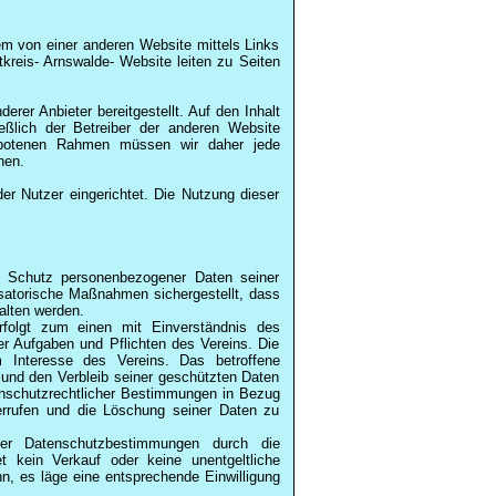
m von einer anderen Website mittels Links
kreis- Arnswalde- Website leiten zu Seiten
rer Anbieter bereitgestellt. Auf den Inhalt
ießlich der Betreiber der anderen Website
 gebotenen Rahmen müssen wir daher jede
nen.
der Nutzer eingerichtet. Die Nutzung dieser
en Schutz personenbezogener Daten seiner
nisatorische Maßnahmen sichergestellt, dass
alten werden.
folgt zum einen mit Einverständnis des
er Aufgaben und Pflichten des Vereins. Die
 Interesse des Vereins. Das betroffene
g und den Verbleib seiner geschützten Daten
enschutzrechtlicher Bestimmungen in Bezug
iderrufen und die Löschung seiner Daten zu
der Datenschutzbestimmungen durch die
t kein Verkauf oder keine unentgeltliche
nn, es läge eine entsprechende Einwilligung