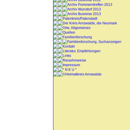
Archiv Busreise 2012
Archiv Pommerntreffen 2013
Archiv Wunstorf 2013
Archiv Busreise 2013
Patenkreis/Patenstadt
Der Kreis Arnswalde, die Neumark
Orte, Allgemeines
Quellen
Familienforschung
Familienforschung, Suchanzeigen
Kontakt
Literatur, Empfehlungen
Links
Reisehinweise
Impressum
* N E U *
©Heimatkreis Arnswalde