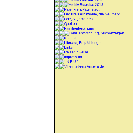
Archiv Wunstorf 2013
Archiv Busreise 2013
Patenkreis/Patenstadt
Der Kreis Arnswalde, die Neumark
Orte, Allgemeines
Quellen
Familienforschung
Familienforschung, Suchanzeigen
Kontakt
Literatur, Empfehlungen
Links
Reisehinweise
Impressum
* N E U *
©Heimatkreis Arnswalde