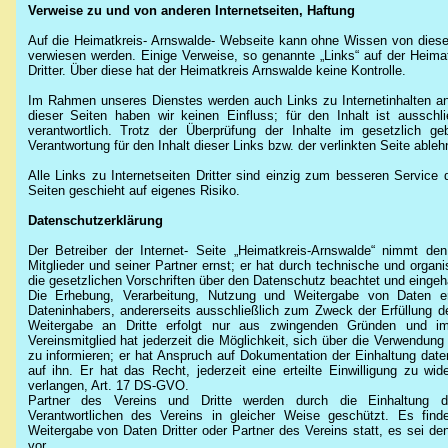
Verweise zu und von anderen Internetseiten, Haftung
Auf die Heimatkreis- Arnswalde- Webseite kann ohne Wissen von diese
verwiesen werden. Einige Verweise, so genannte „Links“ auf der Heimat
Dritter. Über diese hat der Heimatkreis Arnswalde keine Kontrolle.
Im Rahmen unseres Dienstes werden auch Links zu Internetinhalten ande
dieser Seiten haben wir keinen Einfluss; für den Inhalt ist ausschl
verantwortlich. Trotz der Überprüfung der Inhalte im gesetzlich
Verantwortung für den Inhalt dieser Links bzw. der verlinkten Seite ableh
Alle Links zu Internetseiten Dritter sind einzig zum besseren Service 
Seiten geschieht auf eigenes Risiko.
Datenschutzerklärung
Der Betreiber der Internet- Seite „Heimatkreis-Arnswalde“ nimmt d
Mitglieder und seiner Partner ernst; er hat durch technische und orga
die gesetzlichen Vorschriften über den Datenschutz beachtet und eingeh
Die Erhebung, Verarbeitung, Nutzung und Weitergabe von Daten er
Dateninhabers, andererseits ausschließlich zum Zweck der Erfüllung d
Weitergabe an Dritte erfolgt nur aus zwingenden Gründen und im
Vereinsmitglied hat jederzeit die Möglichkeit, sich über die Verwendun
zu informieren; er hat Anspruch auf Dokumentation der Einhaltung dat
auf ihn. Er hat das Recht, jederzeit eine erteilte Einwilligung zu w
verlangen, Art. 17 DS-GVO.
Partner des Vereins und Dritte werden durch die Einhaltung 
Verantwortlichen des Vereins in gleicher Weise geschützt. Es finde
Weitergabe von Daten Dritter oder Partner des Vereins statt, es sei de
vor.