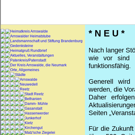
* N E U *
Heimatkreis Arnswalde
Arnswalder Heimatstube
Landsmannschaft und Stiftung Brandenburg
Gedenksteine
Nach langer Stö
Heimatgruß Rundbrief
Aktuelles, Veranstaltungen
wie vor sind 
Patenkreis/Patenstadt
funktionsfähig.
Der Kreis Arnswalde, die Neumark
Orte, Allgemeines
Städte
Arnswalde
Generell wird 
Neuwedell
werden, die Vor
Reetz
Stadt Reetz
Daher erfolge
Bethanien
Aktualisierung
Damm- Mühle
Gasanstalt
Seiten „Veranst
Hassenwerder
Junkerhof
Kietz
Für die Zukunft
Kirchengut
Matz'sche Ziegelei