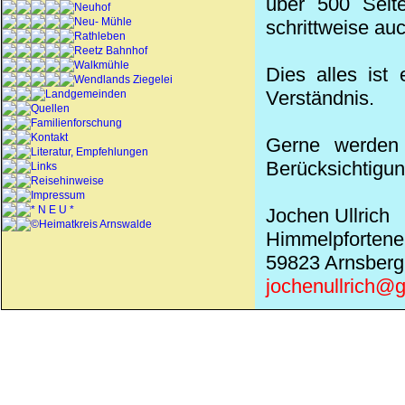
über 500 Seite
Neuhof
Neu- Mühle
schrittweise au
Rathleben
Reetz Bahnhof
Walkmühle
Dies alles ist
Wendlands Ziegelei
Verständnis.
Landgemeinden
Quellen
Familienforschung
Kontakt
Gerne werden 
Literatur, Empfehlungen
Berücksichtigun
Links
Reisehinweise
Impressum
* N E U *
Jochen Ullrich
©Heimatkreis Arnswalde
Himmelpfortene
59823 Arnsberg
jochenullrich@