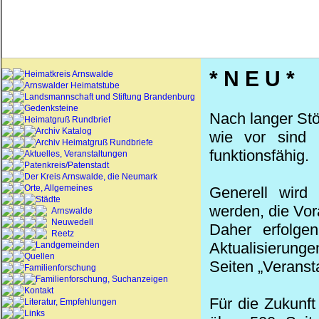
* N E U *
Heimatkreis Arnswalde
Arnswalder Heimatstube
Landsmannschaft und Stiftung Brandenburg
Gedenksteine
Nach langer Stö
Heimatgruß Rundbrief
Archiv Katalog
wie vor sind 
Archiv Heimatgruß Rundbriefe
funktionsfähig.
Aktuelles, Veranstaltungen
Patenkreis/Patenstadt
Der Kreis Arnswalde, die Neumark
Orte, Allgemeines
Generell wird 
Städte
werden, die Vor
Arnswalde
Neuwedell
Daher erfolge
Reetz
Aktualisierung
Landgemeinden
Quellen
Seiten „Veranst
Familienforschung
Familienforschung, Suchanzeigen
Kontakt
Für die Zukunft
Literatur, Empfehlungen
Links