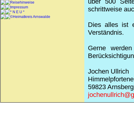
über 500 Seite
Reisehinweise
Impressum
schrittweise au
* N E U *
©Heimatkreis Arnswalde
Dies alles ist
Verständnis.
Gerne werden 
Berücksichtigun
Jochen Ullrich
Himmelpfortene
59823 Arnsberg
jochenullrich@