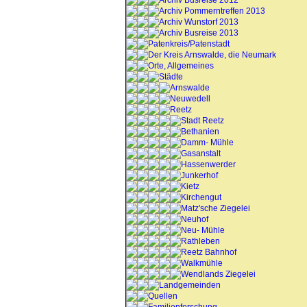
Archiv Busreise 2012
Archiv Pommerntreffen 2013
Archiv Wunstorf 2013
Archiv Busreise 2013
Patenkreis/Patenstadt
Der Kreis Arnswalde, die Neumark
Orte, Allgemeines
Städte
Arnswalde
Neuwedell
Reetz
Stadt Reetz
Bethanien
Damm- Mühle
Gasanstalt
Hassenwerder
Junkerhof
Kietz
Kirchengut
Matz'sche Ziegelei
Neuhof
Neu- Mühle
Rathleben
Reetz Bahnhof
Walkmühle
Wendlands Ziegelei
Landgemeinden
Quellen