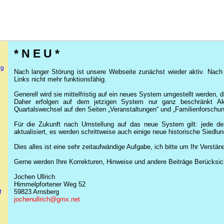
* N E U *
rg
Nach langer Störung ist unsere Webseite zunächst wieder aktiv. Nach w
Links nicht mehr funktionsfähig.
Generell wird sie mittelfristig auf ein neues System umgestellt werden, 
Daher erfolgen auf dem jetzigen System nur ganz beschränkt Akt
Quartalswechsel auf den Seiten „Veranstaltungen“ und „Familienforschun
Für die Zukunft nach Umstellung auf das neue System gilt: jede d
aktualisiert, es werden schrittweise auch einige neue historische Siedlu
Dies alles ist eine sehr zeitaufwändige Aufgabe, ich bitte um Ihr Verstän
Gerne werden Ihre Korrekturen, Hinweise und andere Beiträge Berücksich
Jochen Ullrich
Himmelpfortener Weg 52
59823 Arnsberg
f
jochenullrich@gmx.net